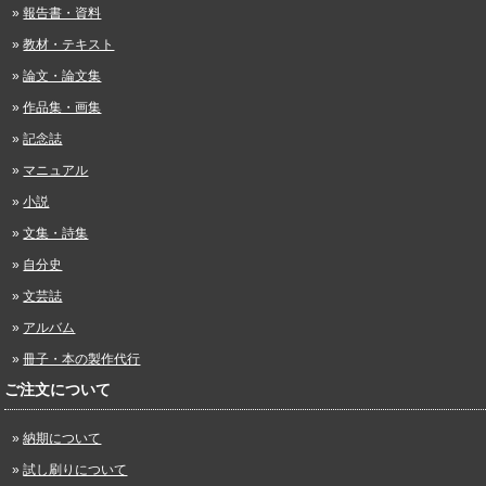
報告書・資料
教材・テキスト
論文・論文集
作品集・画集
記念誌
マニュアル
小説
文集・詩集
自分史
文芸誌
アルバム
冊子・本の製作代行
ご注文について
納期について
試し刷りについて