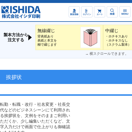
検索
MENU
新規登録
ログイン
カート
無線綴じ
中綴じ
製本方法から
背表紙あり
・ホチキスあり
注文する
表紙と本文を
・ホチキスなし
糊で綴じます
（スクラム製本）
→ 横スクロールできます。
挨拶状
転勤・転職・改行・社名変更・社長交
代などのビジネスシーンにて利用され
る挨拶状を、文例をそのままご利用い
ただくか、少し編集いただくなど、文
字入力だけで画面で仕上がりも御確認