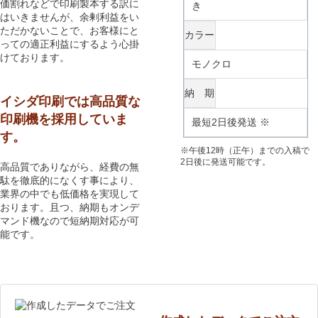
価割れなどで印刷製本する訳に
き
はいきませんが、余剰利益をい
ただかないことで、お客様にと
カラー
っての適正利益にするよう心掛
けております。
モノクロ
納 期
イシダ印刷では高品質な
印刷機を採用していま
最短2日後発送 ※
す。
※午後12時（正午）までの入稿で
2日後に発送可能です。
高品質でありながら、経費の無
駄を徹底的になくす事により、
業界の中でも低価格を実現して
おります。且つ、納期もオンデ
マンド機なので短納期対応が可
能です。