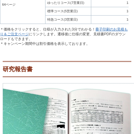
ゆったりコース(7営業日)
13,4
64ページ
標準コース(5営業日)
16,0
特急コース(3営業日)
18,7
＊価格をクリックすると、仕様が入力された3分でわかる！
冊子印刷のお見積も
り＆ご注文ページ
にリンクします。遷移後に仕様の変更、見積書PDFのダウン
ロードもできます。
＊キャンペーン期間中は割引価格を表示しております。
研究報告書