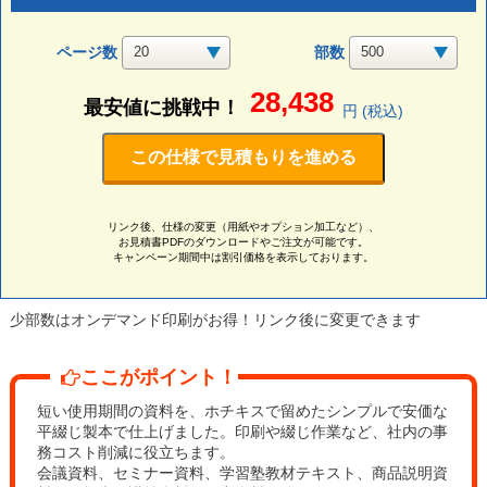
ページ数
部数
28,438
最安値に挑戦中！
円 (税込)
この仕様で見積もりを進める
リンク後、仕様の変更（用紙やオプション加工など）、
お見積書PDFのダウンロードやご注文が可能です。
キャンペーン期間中は割引価格を表示しております。
少部数はオンデマンド印刷がお得！リンク後に変更できます
ここがポイント！
短い使用期間の資料を、ホチキスで留めたシンプルで安価な
平綴じ製本で仕上げました。印刷や綴じ作業など、社内の事
務コスト削減に役立ちます。
会議資料、セミナー資料、学習塾教材テキスト、商品説明資