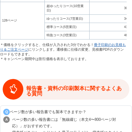
超ゆったりコース(10営業
30,5
日)
ゆったりコース(7営業日)
34,6
128ページ
標準コース(5営業日)
41,6
特急コース(3営業日)
48,5
＊価格をクリックすると、仕様が入力された3分でわかる！
冊子印刷のお見積も
り＆ご注文ページ
にリンクします。遷移後に仕様の変更、見積書PDFのダウン
ロードもできます。
＊キャンペーン期間中は割引価格を表示しております。
報告書・資料の印刷製本に関するよくあ
る質問
ページ数が多い報告書でも製本できますか？
Q
ページ数の多い報告書には「無線綴じ（本文4〜800ページ対
A
応）」がおすすめです。