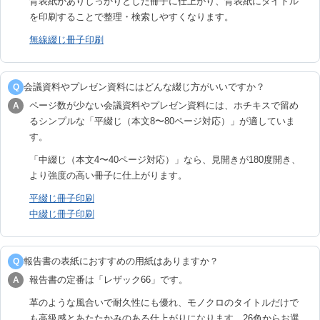
背表紙がありしっかりとした冊子に仕上がり、背表紙にタイトル
を印刷することで整理・検索しやすくなります。
無線綴じ冊子印刷
会議資料やプレゼン資料にはどんな綴じ方がいいですか？
Q
ページ数が少ない会議資料やプレゼン資料には、ホチキスで留め
A
るシンプルな「平綴じ（本文8〜80ページ対応）」が適していま
す。
「中綴じ（本文4〜40ページ対応）」なら、見開きが180度開き、
より強度の高い冊子に仕上がります。
平綴じ冊子印刷
中綴じ冊子印刷
報告書の表紙におすすめの用紙はありますか？
Q
報告書の定番は「レザック66」です。
A
革のような風合いで耐久性にも優れ、モノクロのタイトルだけで
も高級感とあたたかみのある仕上がりになります。26色からお選