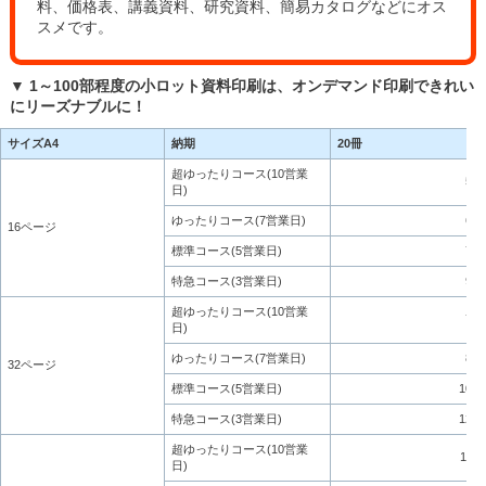
料、価格表、講義資料、研究資料、簡易カタログなどにオス
スメです。
▼ 1～100部程度の小ロット資料印刷は、オンデマンド印刷できれい
にリーズナブルに！
サイズA4
納期
20冊
超ゆったりコース(10営業
5,7
日)
ゆったりコース(7営業日)
6,5
16ページ
標準コース(5営業日)
7,8
特急コース(3営業日)
9,1
超ゆったりコース(10営業
7,8
日)
ゆったりコース(7営業日)
8,9
32ページ
標準コース(5営業日)
10,5
特急コース(3営業日)
12,2
超ゆったりコース(10営業
11,7
日)