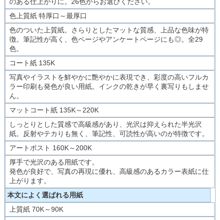
のある仕上がりに。26色からお選びください。
色上質紙 特厚口～最厚口
色のついた上質紙。さらりとしたマットな質感、上品な色味が特
徴。筆記性が高く、色ページやアンケートページにも◎。全29
色。
コート紙 135K
写真やイラストを鮮やかに艶やかに表現でき、彩度の高いフルカ
ラー印刷も発色が良い用紙。インクの乾きが早く裏写りもしませ
ん。
マットコート紙 135K～220K
しっとりとした質感で高級感があり、光沢は抑えられた半光沢
紙。反射やテカりも無く、筆記性、可読性が高いのが特徴です。
アートポスト 160K～200K
厚手で光沢のある用紙です。
発色が良好で、写真の再現に優れ、高級感のあるカラー表紙に仕
上がります。
本文によく選ばれる用紙
上質紙 70K～90K