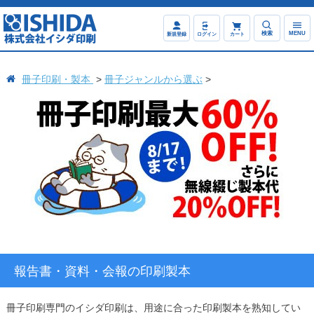
検索
MENU
新規登録
ログイン
カート
冊子印刷・製本
冊子ジャンルから選ぶ
報告書・資料・会報の印刷製本
冊子印刷専門のイシダ印刷は、用途に合った印刷製本を熟知してい