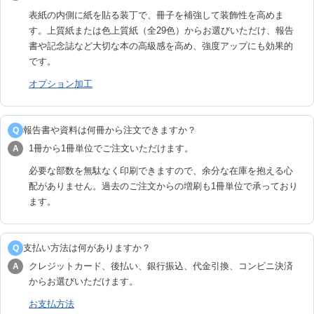
表紙の内側に紙を貼る装丁で、冊子を補強して装飾性を高めま
す。上質紙または色上質紙（全29色）からお選びいただけ、報告
書や記念誌など大切な本の高級感を高め、強度アップにも効果的
です。
オプション加工
報告書や資料は何冊から注文できますか？
Q
1冊から1冊単位でご注文いただけます。
A
必要な部数を無駄なく印刷できますので、余分な在庫を抱える心
配がありません。過去のご注文からの増刷も1冊単位で承っており
ます。
支払い方法は何がありますか？
Q
クレジットカード、後払い、銀行振込、代金引換、コンビニ決済
A
からお選びいただけます。
お支払方法