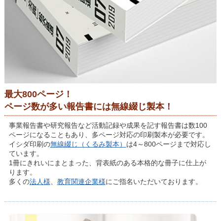
最大800ページ！
ページ数が多い報告書には無線綴じ製本！
事業報告書や研究報告など活動記録や成果を記す報告書は数100
ページになることもあり、多ページ対応の印刷製本が必要です。
イシダ印刷の
無線綴じ（くるみ製本）
は4～800ページまで対応し
ています。
1冊にきれいにまとまった、背表紙のある本格的な冊子に仕上が
ります。
多くの
法人様
、
教育関連企業様
にご指名いただいております。