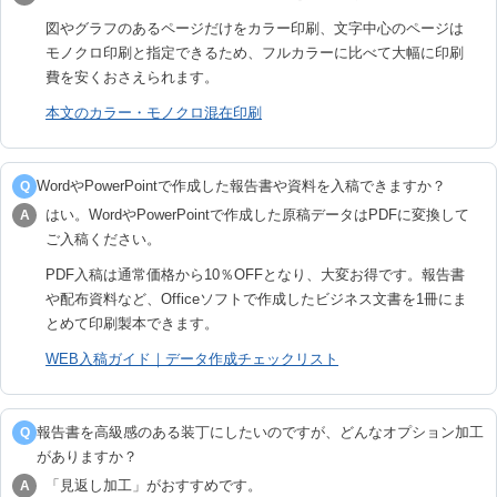
図やグラフのあるページだけをカラー印刷、文字中心のページは
モノクロ印刷と指定できるため、フルカラーに比べて大幅に印刷
費を安くおさえられます。
本文のカラー・モノクロ混在印刷
WordやPowerPointで作成した報告書や資料を入稿できますか？
Q
はい。WordやPowerPointで作成した原稿データはPDFに変換して
A
ご入稿ください。
PDF入稿は通常価格から10％OFFとなり、大変お得です。報告書
や配布資料など、Officeソフトで作成したビジネス文書を1冊にま
とめて印刷製本できます。
WEB入稿ガイド｜データ作成チェックリスト
報告書を高級感のある装丁にしたいのですが、どんなオプション加工
Q
がありますか？
「見返し加工」がおすすめです。
A