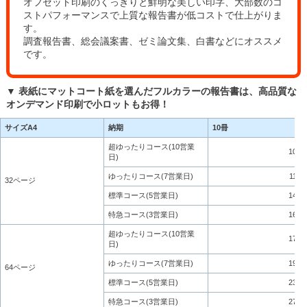
オフセット印刷のくっきりと鮮明な美しい印字、大部数のコ
ストパフォーマンスで上質な報告書が低コストで仕上がりま
す。
調査報告書、総会議案書、ゼミ論文集、白書などにオススメ
です。
▼ 表紙にマットコート紙を選んだフルカラーの報告書は、高品質な
オンデマンド印刷で小ロットもお得！
サイズA4
納期
10冊
超ゆったりコース(10営業
10,3
日)
ゆったりコース(7営業日)
11,7
32ページ
標準コース(5営業日)
14,0
特急コース(3営業日)
16,4
超ゆったりコース(10営業
17,0
日)
ゆったりコース(7営業日)
19,3
64ページ
標準コース(5営業日)
23,2
特急コース(3営業日)
27,1