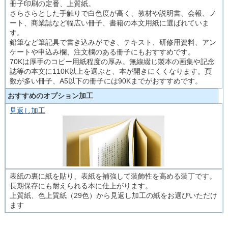
冊子印刷の定番、上質紙。
さらさらとした手触りで白色度が高く、教材や説明書、会報、ノ
ート、商業誌など幅広い冊子、書籍の本文用紙に選ばれていま
す。
鉛筆など筆記具で書き込みができ、テキスト、研修用資料、アン
ケートや申込み欄、注文欄のある冊子にもおすすめです。
70Kは厚手のコピー用紙程度の厚み。無線綴じ製本の画集や記念
誌等の本文に110K以上を選ぶと、本が開きにくくなります。頁
数が多い冊子、A5以下の冊子には90Kまでがおすすめです。
おすすめのオプション加工
見返し加工
表紙の裏に紙を貼り、表紙を補強して装飾性を高める装丁です。
長期保存にも耐えられる本に仕上がります。
上質紙、色上質紙（29色）から見返し加工の紙をお選びいただけ
ます