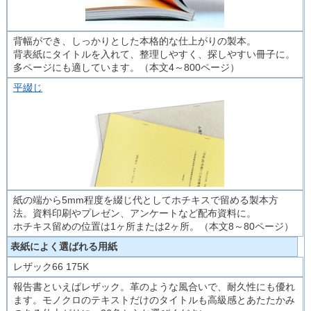
背幅ができ、しっかりとした本格的な仕上がりの製本。
背表紙にタイトルを入れて、整理しやすく、探しやすい冊子に。
多ページにも適しています。（本文4～800ページ）
平綴じ
紙の端から5mm程度を綴じ代としてホチキスで留める製本方
法。資料印刷やプレゼン、アンケートなど配布資料に。
ホチキス留めの位置は1ヶ所または2ヶ所。（本文8～80ページ）
表紙によく選ばれる用紙
レザック66 175K
報告書といえばレザック。革のような風合いで、耐久性にも優れ
ます。モノクロのテキストだけのタイトルも高級感とあたたかみ