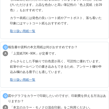
びいただけます。上品な色合いと高い筆記性の「色上質紙（全29
色）」もおすすめです。
カラー表紙には発色の良いコート紙やアートポスト、落ち着いた
印象にはマットコート紙もおすすめです。
取り扱い用紙一覧
報告書や資料の本文用紙は何がおすすめですか？
Q
「上質紙70K~90K」が定番です。
A
さらさらとした手触りで白色度が高く、可読性に優れています。
鉛筆やボールペンでの書き込みもできるため、アンケート欄や申
込み欄のある冊子にも適しています。
取り扱い用紙一覧
図やグラフをカラーで印刷したいのですが、印刷費を抑える方法はあ
Q
りますか？
「本文のカラー・モノクロ混在印刷」をご利用ください。
A