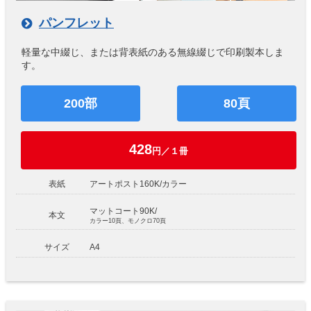
パンフレット
軽量な中綴じ、または背表紙のある無線綴じで印刷製本しま
す。
200部
80頁
428
円／１冊
表紙
アートポスト160K/カラー
マットコート90K/
本文
カラー10頁、モノクロ70頁
サイズ
A4