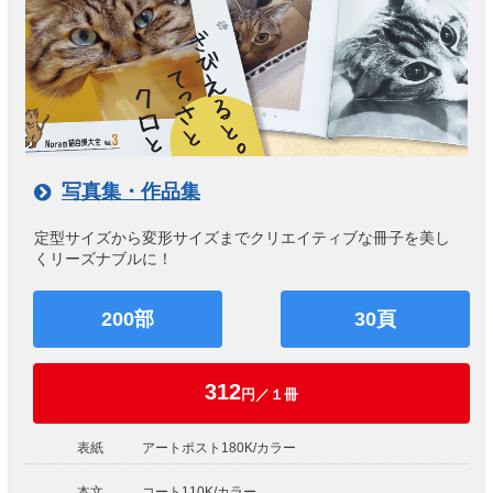
写真集・作品集
定型サイズから変形サイズまでクリエイティブな冊子を美し
くリーズナブルに！
200部
30頁
312
円／１冊
表紙
アートポスト180K/カラー
本文
コート110K/カラー