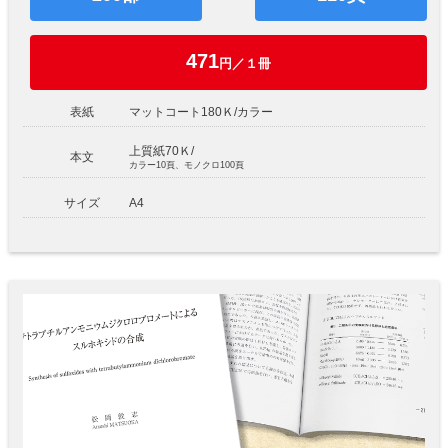
471
円／１冊
表紙
マットコート180Ｋ/カラー
上質紙70Ｋ/
本文
カラー10頁、モノクロ100頁
サイズ
A4