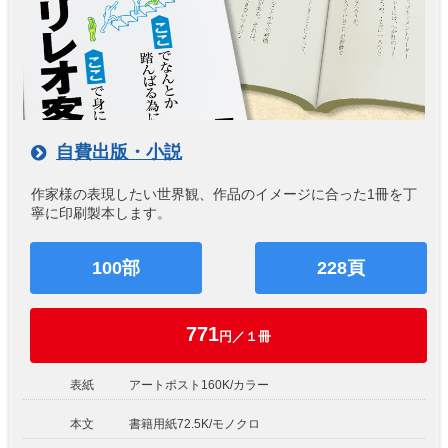
自費出版・小説
作家様の表現したい世界観、作品のイメージに合った1冊を丁
寧に印刷製本します。
100部
228頁
771
円／１冊
表紙
アートポスト160K/カラー
本文
書籍用紙72.5K/モノクロ