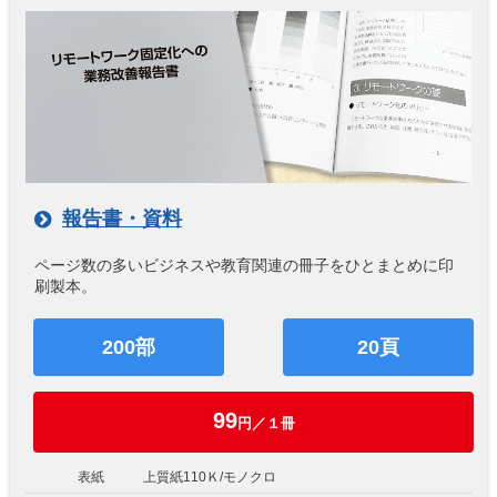
報告書・資料
ページ数の多いビジネスや教育関連の冊子をひとまとめに印
刷製本。
200部
20頁
99
円／１冊
表紙
上質紙110Ｋ/モノクロ