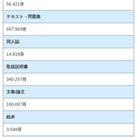
56,421冊
テキスト・問題集
657,969冊
同人誌
14,818冊
取扱説明書
340,257冊
文集/論文
180,007冊
絵本
3,548冊