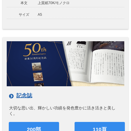
本文
上質紙70K/モノクロ
サイズ
A5
記念誌
大切な思い出、輝かしい功績を発色豊かに活き活きと美し
く。
200部
110頁