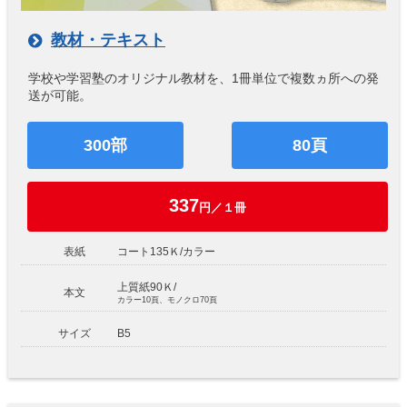
教材・テキスト
学校や学習塾のオリジナル教材を、1冊単位で複数ヵ所への発
送が可能。
300部
80頁
337
円／１冊
表紙
コート135Ｋ/カラー
上質紙90Ｋ/
本文
カラー10頁、モノクロ70頁
サイズ
B5