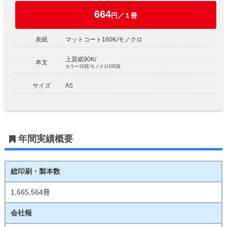
664
円／１冊
表紙
マットコート160K/モノクロ
上質紙90K/
本文
カラー10頁/モノクロ100頁
サイズ
A5
年間実績概要
総印刷・製本数
1,665,564冊
会社報