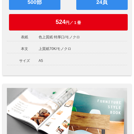
500部
24頁
524
円／１冊
表紙
色上質紙 特厚口/モノクロ
本文
上質紙70K/モノクロ
サイズ
A5