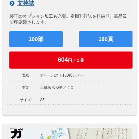
文芸誌
装丁のオプション加工も充実。定期刊行誌を短納期、高品質
で印刷製本します。
100部
180頁
604
円／１冊
表紙
アートポスト160K/カラー
本文
上質紙70K/モノクロ
サイズ
A5