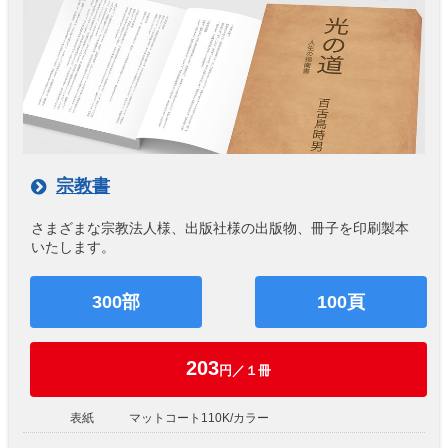
宗教書
さまざまな宗教法人様、出版社様の出版物、冊子を印刷製本
いたします。
300部
100頁
203
円／１冊
表紙
マットコート110K/カラー