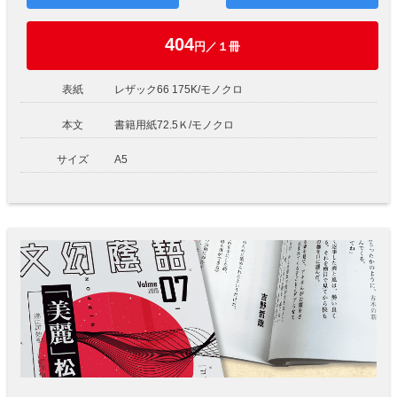
404
円／１冊
表紙
レザック66 175K/モノクロ
本文
書籍用紙72.5Ｋ/モノクロ
サイズ
A5