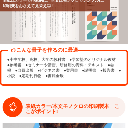
表紙はカラーで印象的に、本文はモノクロでシンプルに。
印刷費をおさえて見栄え◎！
こんな冊子を作るのに最適
●小中学校、高校、大学の教科書 ●学習塾のオリジナル教材
●参考書 ●セミナーや講習、研修用の資料・テキスト ●会
報 ●自費出版 ●ビジネス書 ●実用書 ●説明書 ●報告書 ●
小説 ●定期刊行物 ●書籍全般
表紙カラー/本文モノクロの印刷製本 こ
こがポイント!