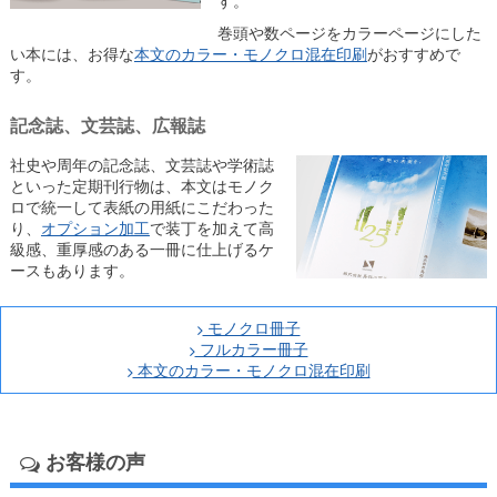
す。
巻頭や数ページをカラーページにした
い本には、お得な
本文のカラー・モノクロ混在印刷
がおすすめで
す。
記念誌、文芸誌、広報誌
社史や周年の記念誌、文芸誌や学術誌
といった定期刊行物は、本文はモノク
ロで統一して表紙の用紙にこだわった
り、
オプション加工
で装丁を加えて高
級感、重厚感のある一冊に仕上げるケ
ースもあります。
モノクロ冊子
フルカラー冊子
本文のカラー・モノクロ混在印刷
お客様の声