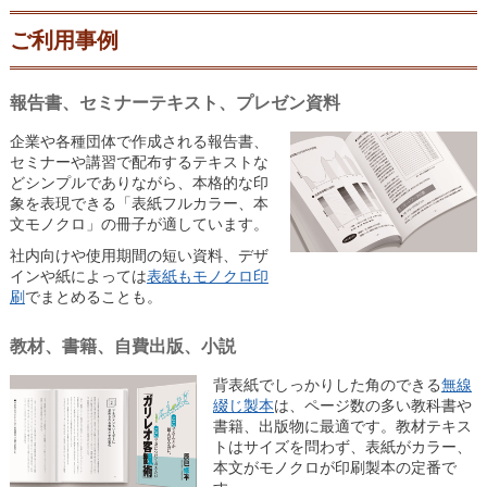
ご利用事例
報告書、セミナーテキスト、プレゼン資料
企業や各種団体で作成される報告書、
セミナーや講習で配布するテキストな
どシンプルでありながら、本格的な印
象を表現できる「表紙フルカラー、本
文モノクロ」の冊子が適しています。
社内向けや使用期間の短い資料、デザ
インや紙によっては
表紙もモノクロ印
刷
でまとめることも。
教材、書籍、自費出版、小説
背表紙でしっかりした角のできる
無線
綴じ製本
は、ページ数の多い教科書や
書籍、出版物に最適です。教材テキス
トはサイズを問わず、表紙がカラー、
本文がモノクロが印刷製本の定番で