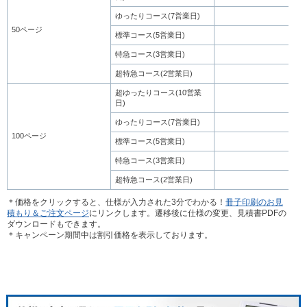
ゆったりコース(7営業日)
59
50ページ
標準コース(5営業日)
71
特急コース(3営業日)
83
超特急コース(2営業日)
94
超ゆったりコース(10営業
87
日)
ゆったりコース(7営業日)
99
100ページ
標準コース(5営業日)
115
特急コース(3営業日)
134
超特急コース(2営業日)
154
＊価格をクリックすると、仕様が入力された3分でわかる！
冊子印刷のお見
積もり＆ご注文ページ
にリンクします。遷移後に仕様の変更、見積書PDFの
ダウンロードもできます。
＊キャンペーン期間中は割引価格を表示しております。