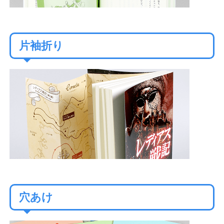
片袖折り
穴あけ