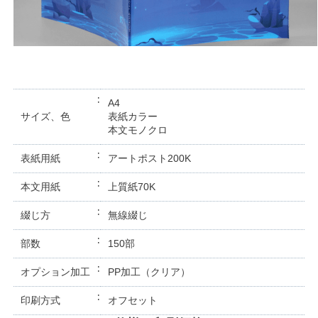
A4
サイズ、色
表紙カラー
本文モノクロ
表紙用紙
アートポスト200K
本文用紙
上質紙70K
綴じ方
無線綴じ
部数
150部
オプション加工
PP加工（クリア）
印刷方式
オフセット