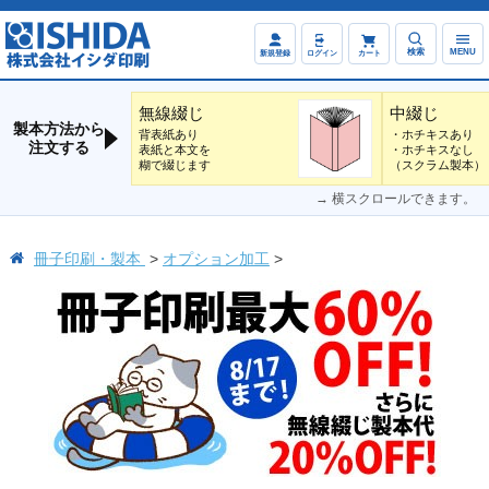
検索
MENU
新規登録
ログイン
カート
無線綴じ
中綴じ
製本方法から
背表紙あり
・ホチキスあり
注文する
表紙と本文を
・ホチキスなし
糊で綴じます
（スクラム製本）
→ 横スクロールできます。
冊子印刷・製本
オプション加工