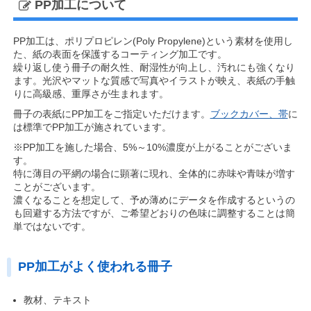
PP加工について
PP加工は、ポリプロピレン(Poly Propylene)という素材を使用し
た、紙の表面を保護するコーティング加工です。
繰り返し使う冊子の耐久性、耐湿性が向上し、汚れにも強くなり
ます。光沢やマットな質感で写真やイラストが映え、表紙の手触
りに高級感、重厚さが生まれます。
冊子の表紙にPP加工をご指定いただけます。
ブックカバー、帯
に
は標準でPP加工が施されています。
※PP加工を施した場合、5%～10%濃度が上がることがございま
す。
特に薄目の平網の場合に顕著に現れ、全体的に赤味や青味が増す
ことがございます。
濃くなることを想定して、予め薄めにデータを作成するというの
も回避する方法ですが、ご希望どおりの色味に調整することは簡
単ではないです。
PP加工がよく使われる冊子
教材、テキスト