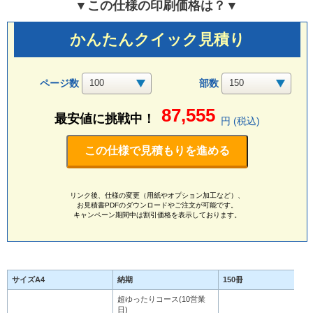
▼この仕様の印刷価格は？▼
かんたんクイック見積り
ページ数
部数
87,555
最安値に挑戦中！
円 (税込)
この仕様で見積もりを進める
リンク後、仕様の変更（用紙やオプション加工など）、
お見積書PDFのダウンロードやご注文が可能です。
キャンペーン期間中は割引価格を表示しております。
サイズA4
納期
150冊
超ゆったりコース(10営業
52
日)