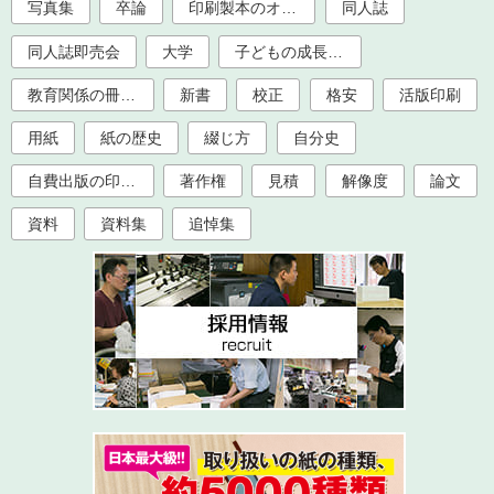
写真集
卒論
印刷製本のオプション加工
同人誌
同人誌即売会
大学
子どもの成長記録
教育関係の冊子印刷（大学、学校、塾）
新書
校正
格安
活版印刷
用紙
紙の歴史
綴じ方
自分史
自費出版の印刷製本
著作権
見積
解像度
論文
資料
資料集
追悼集