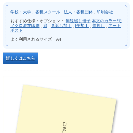
学校・大学、各種スクール
,
法人・各種団体
,
印刷会社
おすすめ仕様・オプション：
無線綴じ冊子
本文のカラー/モ
ノクロ混在印刷
,
扉
,
見返し加工
,
PP加工
,
箔押し
,
アート
ポスト
よく利用されるサイズ：A4
詳しくはこちら