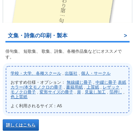
文集・詩集の印刷・製本
俳句集、 短歌集、 歌集、詩集、各種作品集などにオススメで
す。
学校・大学、各種スクール
,
出版社
,
個人・サークル
おすすめ仕様・オプション：
無線綴じ冊子
,
中綴じ冊子
表紙
カラー/本文モノクロの冊子
,
書籍用紙
,
上質紙
,
レザック
,
モノクロ冊子
,
変形サイズの冊子
,
扉
,
見返し加工
,
箔押し
,
色上質紙
よく利用されるサイズ：A5
詳しくはこちら