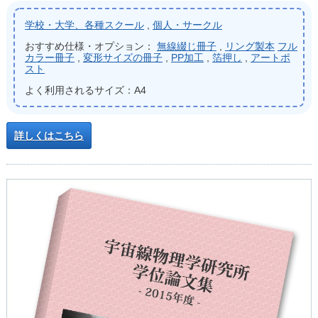
学校・大学、各種スクール
,
個人・サークル
おすすめ仕様・オプション：
無線綴じ冊子
,
リング製本
フル
カラー冊子
,
変形サイズの冊子
,
PP加工
,
箔押し
,
アートポ
スト
よく利用されるサイズ：A4
詳しくはこちら