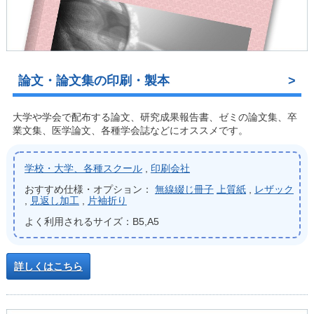
論文・論文集の印刷・製本
大学や学会で配布する論文、研究成果報告書、ゼミの論文集、卒
業文集、医学論文、各種学会誌などにオススメです。
学校・大学、各種スクール
,
印刷会社
おすすめ仕様・オプション：
無線綴じ冊子
上質紙
,
レザック
,
見返し加工
,
片袖折り
よく利用されるサイズ：B5,A5
詳しくはこちら