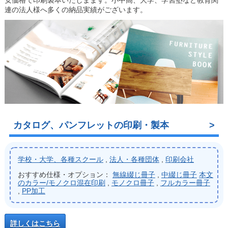
安価格で印刷製本いたしまます。小中高、大学、学習塾など教育関
連の法人様へ多くの納品実績がございます。
カタログ、パンフレットの印刷・製本
学校・大学、各種スクール
,
法人・各種団体
,
印刷会社
おすすめ仕様・オプション：
無線綴じ冊子
,
中綴じ冊子
本文
のカラー/モノクロ混在印刷
,
モノクロ冊子
,
フルカラー冊子
,
PP加工
詳しくはこちら