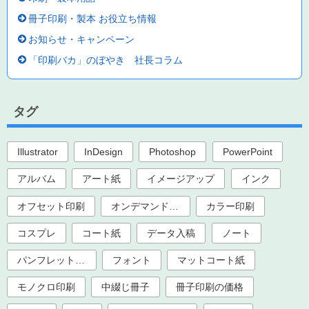
冊子印刷・製本 お役立ち情報
お知らせ・キャンペーン
「印刷バカ」のぼやき 社長コラム
タグ
Illustrator
InDesign
Photoshop
PowerPoint
アルバム
アート紙
イメージアップ
インク
オフセット印刷
オンデマンド印刷
カラー印刷
コスプレ
コート紙
データ入稿
ノート
パンフレット印刷
フォント
マットコート紙
モノクロ印刷
中綴じ冊子
冊子印刷の価格