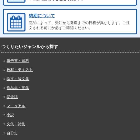
納期について
商品によって、受注から発送までの日程が異なります。ご注
文される前にか必ずご確認ください。
つくりたいジャンルから探す
報告書・資料
教材・テキスト
論文・論文集
作品集・画集
記念誌
マニュアル
小説
文集・詩集
自分史