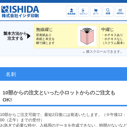
検索
MENU
新規登録
ログイン
カート
無線綴じ
中綴じ
製本方法から
背表紙あり
・ホチキスあり
注文する
表紙と本文を
・ホチキスなし
糊で綴じます
（スクラム製本）
→ 横スクロールできます。
名刺
10部からの注文といった小ロットからのご注文も
OK!
10部からご注文可能で、最短2日後には発送いたします。（※午後12：
00（正午）までの受付）
お急ぎで必要な時や、入稿用のデータを作成できない、時間がないなど