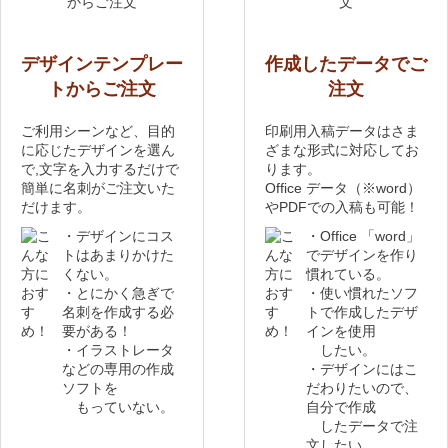
デザインテンプレー
作成したデータでご
トからご注文
注文
ご利用シーンなど、目的
印刷用入稿データはさま
に応じたデザインを選ん
ざまな形式に対応してお
で,文字を入力するだけで
ります。
簡単に名刺がご注文いた
Office データ（※word）
だけます。
やPDFでの入稿も可能！
・デザインにコス
・Office 「word」
トはあまりかけた
でデザインを作り
くない。
慣れている。
・とにかく急ぎで
・使い慣れたソフ
名刺を作成する必
トで作成したデザ
要がある！
インを使用
・イラストレータ
したい。
などの専用の作成
・デザインにはこ
ソフトを
だわりたいので、
もっていない。
自分で作成
したデータで注
文したい。