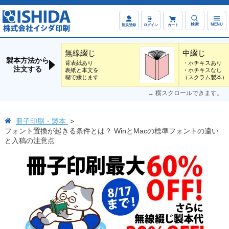
検索
MENU
新規登録
ログイン
カート
無線綴じ
中綴じ
製本方法から
背表紙あり
・ホチキスあり
注文する
表紙と本文を
・ホチキスなし
糊で綴じます
（スクラム製本）
→ 横スクロールできます。
冊子印刷・製本
フォント置換が起きる条件とは？ WinとMacの標準フォントの違い
と入稿の注意点