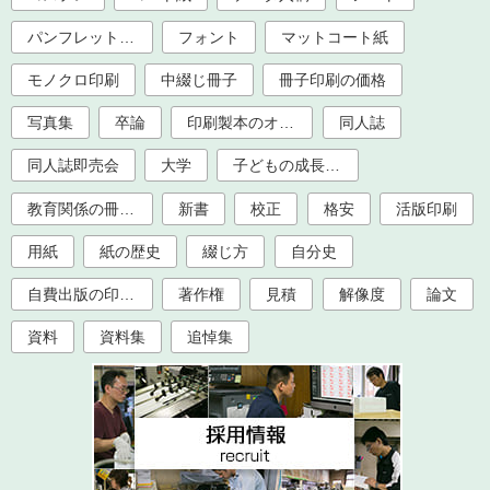
パンフレット印刷
フォント
マットコート紙
モノクロ印刷
中綴じ冊子
冊子印刷の価格
写真集
卒論
印刷製本のオプション加工
同人誌
同人誌即売会
大学
子どもの成長記録
教育関係の冊子印刷（大学、学校、塾）
新書
校正
格安
活版印刷
用紙
紙の歴史
綴じ方
自分史
自費出版の印刷製本
著作権
見積
解像度
論文
資料
資料集
追悼集