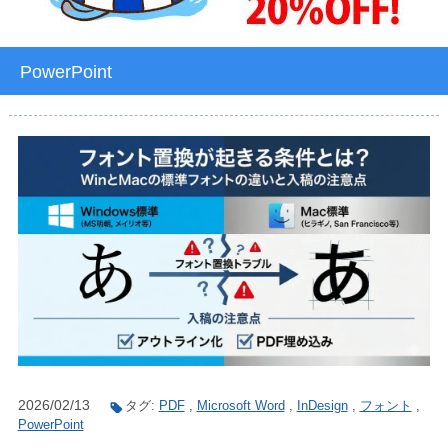
PowerPoint
2026/02/13
タグ:
PDF
,
Microsoft Word
,
InDesign
,
フォント
,
PowerPoint