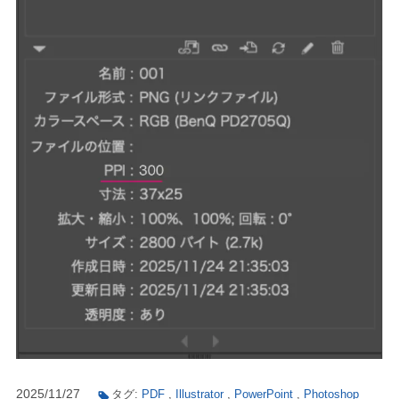
2025/11/27
タグ:
PDF
,
Illustrator
,
PowerPoint
,
Photoshop