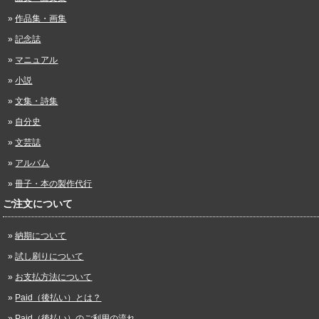
作品集・画集
記念誌
マニュアル
小説
文集・詩集
自分史
文芸誌
アルバム
冊子・本の製作代行
ご注文について
納期について
試し刷りについて
お支払方法について
Paid（後払い）とは？
Paid（後払い）のご利用の流れ