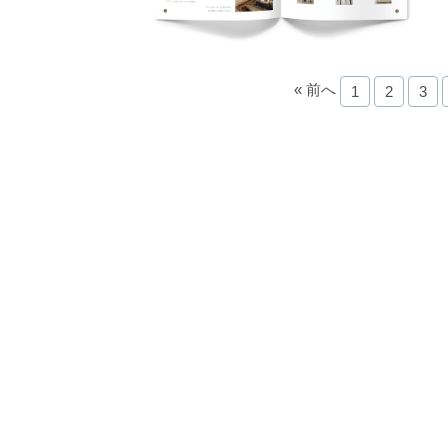
« 前へ
1
2
3