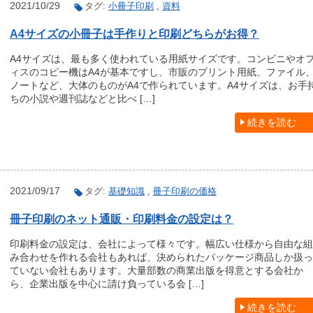
2021/10/29
タグ:
小冊子印刷
,
資料
A4サイズの小冊子は手作りと印刷どちらがお得？
A4サイズは、最も多く使われている用紙サイズです。コンビニやオ
ィスのコピー機はA4が基本ですし、市販のプリント用紙、ファイル
ノートなど、大体のものがA4で作られています。A4サイズは、お手
ちの小説や週刊誌などと比べ […]
続きを読む
2021/09/17
タグ:
基礎知識
,
冊子印刷の価格
冊子印刷のネット通販・印刷料金の設定は？
印刷料金の設定は、会社によって様々です。幅広い仕様から自由な組
み合わせを作れる会社もあれば、決められたパッケージ商品しか扱っ
ていない会社もあります。大量部数の商業出版を得意とする会社か
ら、企業出版を中心に請け負っている会 […]
続きを読む