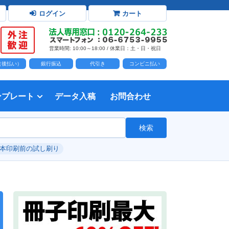
ログイン
カート
営業時間: 10:00～18:00 / 休業日：土・日・祝日
D（後払い）
銀行振込
代引き
コンビニ払い
ンプレート
データ入稿
お問合わせ
トダウンロード
力時の前提知識・注意事項
トを開く
て
て
・イラスト）の配置
て
書を印刷する
タ作成注意点
印刷会社
個人・サークル
検索
綴じ冊子
じ冊子
じ冊子
グ製本
紙（無線綴じ冊子）
クカバー、帯
し
入稿ガイド（word）
教材・テキスト
報告書・資料・会報
論文・論文集
記念誌
カタログ、パンフレット
マニュアル・説明書
自費出版・小説
写真集・作品集
自費出版・小説
文芸誌
文集・詩集
自分史
卒園アルバム、卒業アルバム
#本印刷前の試し刷り