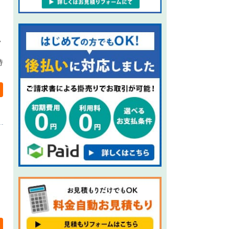
フ
、
持