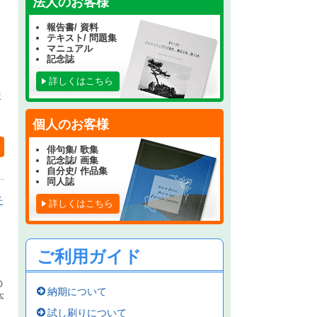
法人のお客様
報告書/ 資料
テキスト/ 問題集
マニュアル
記念誌
詳しくはこちら
ま
個人のお客様
俳句集/ 歌集
記念誌/ 画集
自分史/ 作品集
同人誌
子
詳しくはこちら
ご利用ガイド
の
納期について
本
試し刷りについて