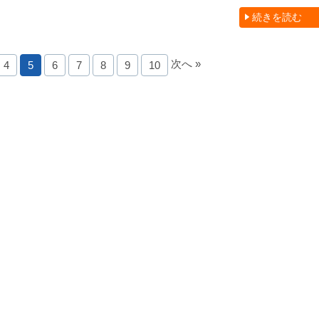
続きを読む
次へ »
4
5
6
7
8
9
10