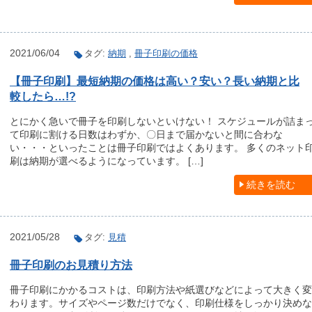
2021/06/04
タグ:
納期
,
冊子印刷の価格
【冊子印刷】最短納期の価格は高い？安い？長い納期と比
較したら…!?
とにかく急いで冊子を印刷しないといけない！ スケジュールが詰ま
て印刷に割ける日数はわずか、〇日まで届かないと間に合わな
い・・・といったことは冊子印刷ではよくあります。 多くのネット
刷は納期が選べるようになっています。 […]
続きを読む
2021/05/28
タグ:
見積
冊子印刷のお見積り方法
冊子印刷にかかるコストは、印刷方法や紙選びなどによって大きく変
わります。サイズやページ数だけでなく、印刷仕様をしっかり決めな