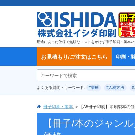
用途にあった仕様で無駄なコストをかけず冊子印刷・製本い
お見積もり/ご注文はこちら
印刷・
ご注文方法
学校・大学、各種スクール
製本方法から選ぶ
冊子
納期、送料
ご注文からお届けまで
お支払方法
仕様変更のお手続き
増刷のご依頼
変更、キャンセル、返品・交換につ
ポイントについて
教材・テキスト
論文・論文集
記念誌
カタログ、パンフレット
文集・詩集
卒園アルバム、卒業アルバム
無線綴じ冊子
中綴じ冊子
平綴じ冊子
リング製本
取扱
製本
冊子
オプ
試し
表紙
デー
オフ
よくある質問・キーワード:
#増刷
#入稿方法
いて
につ
冊子印刷・製本
【A5冊子印刷】印刷製本の
【冊子/本のジャン