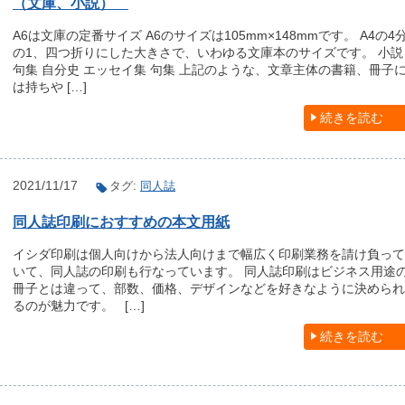
（文庫、小説）
A6は文庫の定番サイズ A6のサイズは105mm×148mmです。 A4の4
の1、四つ折りにした大きさで、いわゆる文庫本のサイズです。 小説
句集 自分史 エッセイ集 句集 上記のような、文章主体の書籍、冊子
は持ちや […]
続きを読む
2021/11/17
タグ:
同人誌
同人誌印刷におすすめの本文用紙
イシダ印刷は個人向けから法人向けまで幅広く印刷業務を請け負って
いて、同人誌の印刷も行なっています。 同人誌印刷はビジネス用途
冊子とは違って、部数、価格、デザインなどを好きなように決められ
るのが魅力です。 […]
続きを読む