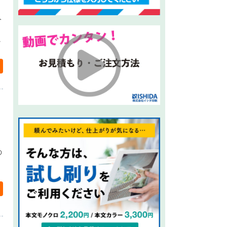
分
に
の