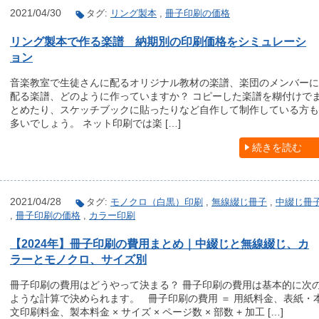
2021/04/30
タグ:
リング製本
,
冊子印刷の価格
リング製本で作る楽譜 納期別の印刷価格をシミュレーシ
ョン
音楽教室で生徒さんに配るオリジナル教材の楽譜、楽団のメンバーに
配る楽譜、どのように作っていますか？ コピーした楽譜を糊付けで
とめたり、スケッチブックに貼ったりなど自作して制作している方も
多いでしょう。 ネット印刷では楽 […]
続きを読む
2021/04/28
タグ:
モノクロ（白黒）印刷
,
無線綴じ冊子
,
中綴じ冊
,
冊子印刷の価格
,
カラー印刷
【2024年】冊子印刷の費用まとめ｜中綴じと無線綴じ、カ
ラーとモノクロ、サイズ別
冊子印刷の費用はどうやって決まる？ 冊子印刷の費用は基本的に次
ような計算で決められます。 冊子印刷の費用 ＝ 用紙料金、表紙・
文印刷料金、製本料金 × サイズ × ページ数 × 部数 + 加工 […]