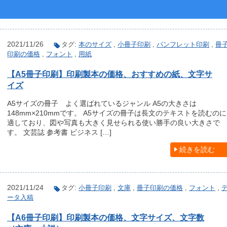
2021/11/26
タグ:
本のサイズ
,
小冊子印刷
,
パンフレット印刷
,
冊
印刷の価格
,
フォント
,
用紙
【A5冊子印刷】印刷製本の価格、おすすめの紙、文字サ
イズ
A5サイズの冊子 よく選ばれているジャンル A5の大きさは
148mm×210mmです。 A5サイズの冊子は長文のテキストを読むのに
適しており、図や写真も大きく見せられる使い勝手の良い大きさで
す。 文芸誌 参考書 ビジネス […]
続きを読む
2021/11/24
タグ:
小冊子印刷
,
文庫
,
冊子印刷の価格
,
フォント
,
ータ入稿
【A6冊子印刷】印刷製本の価格、文字サイズ、文字数