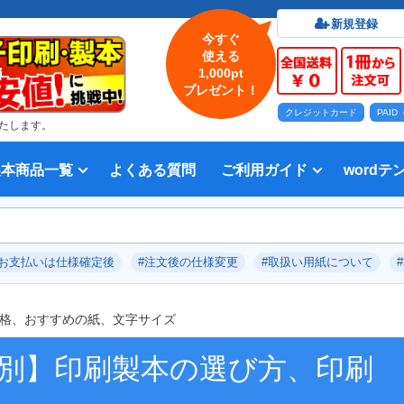
新規登録
今すぐ
使える
1,000pt
プレゼント！
クレジットカード
PAI
たします。
製本商品一覧
よくある質問
ご利用ガイド
wordテ
印刷について
法人・各種団体
印刷カラーから選ぶ
入稿方法
出版社
オプション加工から選ぶ
テンプレー
Word入
テンプレー
前付につい
本文につい
画像（写真
奥付につい
入力した文
デー
い用紙
方法 綴じ方の種類
印刷 対応サイズ
ション加工
刷り
データ無料作成サービス
タ修正サービス
セット印刷、オンデマンド印刷
報告書・資料・会報
記念誌
カタログ、パンフレット
マニュアル・説明書
宗教書
表紙カラー/本文モノクロの冊子
モノクロ冊子
フルカラー冊子
本文のカラー・モノクロ混在印刷
背幅計算ツール
WEB入稿ガイド｜データ作成チェ
対応アプリケーション、ファイル形
教材・テキスト
写真集・作品集
自費出版・小説
文芸誌
文集・詩集
宗教書
自分史
PP加工
ブックカバー、帯
箔押し
見返し加工
扉
片袖折り
穴あけ加工
無線
中綴
平綴
リン
背表
ブッ
箔押
PDF
#お支払いは仕様確定後
#注文後の仕様変更
#取扱い用紙について
いて
ックリスト
式
価格、おすすめの紙、文字サイズ
ル別】印刷製本の選び方、印刷