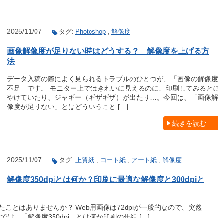
2025/11/07
タグ:
Photoshop
,
解像度
画像解像度が足りない時はどうする？ 解像度を上げる方
法
データ入稿の際によく見られるトラブルのひとつが、「画像の解像度
不足」です。 モニター上ではきれいに見えるのに、印刷してみると
やけていたり、ジャギー（ギザギザ）が出たり…。今回は、「画像解
像度が足りない」とはどういうこと […]
続きを読む
2025/11/07
タグ:
上質紙
,
コート紙
,
アート紙
,
解像度
解像度350dpiとは何か？印刷に最適な解像度と300dpiと
たことはありませんか？ Web用画像は72dpiが一般的なので、突然
では、「解像度350dpi」とは何か印刷の仕組 […]