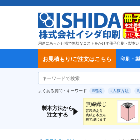
用途にあった仕様で無駄なコストをかけず冊子印刷・製本い
お見積もり/ご注文はこちら
印刷・
ご注文方法
学校・大学、各種スクール
製本方法から選ぶ
冊子
納期、送料
ご注文からお届けまで
お支払方法
仕様変更のお手続き
増刷のご依頼
変更、キャンセル、返品・交換につ
ポイントについて
教材・テキスト
論文・論文集
記念誌
カタログ、パンフレット
文集・詩集
卒園アルバム、卒業アルバム
無線綴じ冊子
中綴じ冊子
平綴じ冊子
リング製本
取扱
製本
冊子
オプ
試し
表紙
デー
オフ
よくある質問・キーワード:
#増刷
#入稿方法
いて
につ
無線綴じ
製本方法から
背表紙あり
注文する
表紙と本文を
糊で綴じます