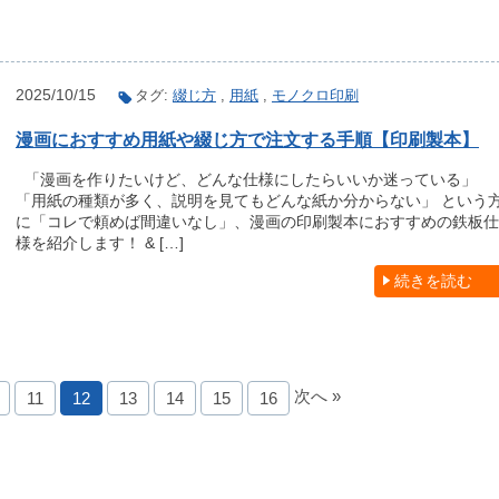
2025/10/15
タグ:
綴じ方
,
用紙
,
モノクロ印刷
漫画におすすめ用紙や綴じ方で注文する手順【印刷製本】
「漫画を作りたいけど、どんな仕様にしたらいいか迷っている」
「用紙の種類が多く、説明を見てもどんな紙か分からない」 という
に「コレで頼めば間違いなし」、漫画の印刷製本におすすめの鉄板仕
様を紹介します！ & […]
続きを読む
次へ »
11
12
13
14
15
16