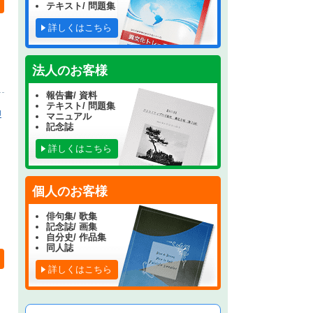
テキスト/ 問題集
詳しくはこちら
法人のお客様
報告書/ 資料
テキスト/ 問題集
印
マニュアル
記念誌
詳しくはこちら
個人のお客様
俳句集/ 歌集
記念誌/ 画集
自分史/ 作品集
同人誌
詳しくはこちら