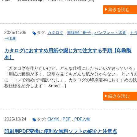
続きを読む
2025/11/05
タグ:
カタログ
,
無線綴じ冊子
,
パンフレット印刷
,
カ
ー印刷
カタログにおすすめ用紙や綴じ方で注文する手順【印刷製
本】
「カタログを作りたいけど、どんな仕様にしたらいいか迷っている」
「用紙の種類が多く、説明を見てもどんな紙か分からない」 という
に「コレで頼めば間違いなし」、カタログの印刷製本におすすめの鉄
板仕様を紹介します！ &nbs […]
続きを読む
2025/10/24
タグ:
CMYK
,
PDF
,
PDF入稿
印刷用PDF変換に便利な無料ソフトの紹介と注意点