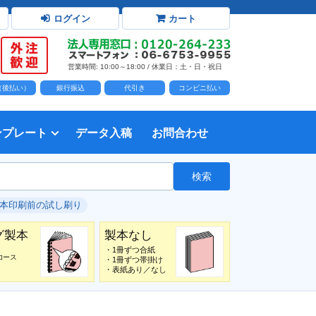
ログイン
カート
営業時間: 10:00～18:00 / 休業日：土・日・祝日
D（後払い）
銀行振込
代引き
コンビニ払い
ンプレート
データ入稿
お問合わせ
トダウンロード
力時の前提知識・注意事項
トを開く
て
て
・イラスト）の配置
て
書を印刷する
タ作成注意点
印刷会社
個人・サークル
検索
綴じ冊子
じ冊子
じ冊子
グ製本
紙（無線綴じ冊子）
クカバー、帯
し
入稿ガイド（word）
教材・テキスト
報告書・資料・会報
論文・論文集
記念誌
カタログ、パンフレット
マニュアル・説明書
自費出版・小説
写真集・作品集
自費出版・小説
文芸誌
文集・詩集
自分史
卒園アルバム、卒業アルバム
#本印刷前の試し刷り
グ製本
製本なし
・1冊ずつ合紙
コース
・1冊ずつ帯掛け
・表紙あり／なし