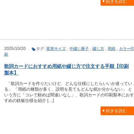
続きを読む
2025/10/20
タグ:
変形サイズ
,
中綴じ冊子
,
綴じ方
,
用紙
,
カラー
刷
歌詞カードにおすすめ用紙や綴じ方で注文する手順【印刷
製本】
「歌詞カードを作りたいけど、どんな仕様にしたらいいか迷ってい
る」 「用紙の種類が多く、説明を見てもどんな紙か分からない」 と
いう方に「コレで頼めば間違いなし」、歌詞カードの印刷製本におす
すめの鉄板仕様を紹介 […]
続きを読む