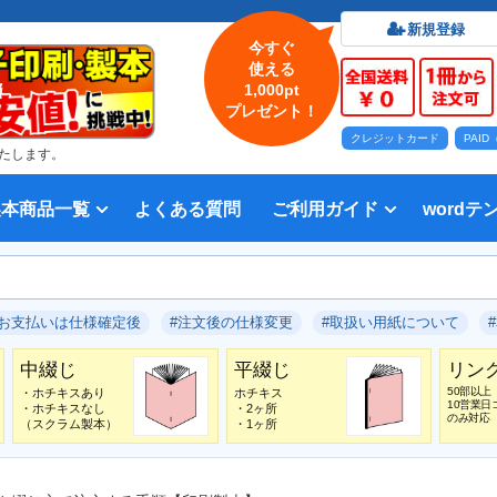
新規登録
今すぐ
使える
1,000pt
プレゼント！
クレジットカード
PAI
たします。
製本商品一覧
よくある質問
ご利用ガイド
wordテ
印刷について
法人・各種団体
印刷カラーから選ぶ
入稿方法
出版社
オプション加工から選ぶ
テンプレー
Word入
テンプレー
前付につい
本文につい
画像（写真
奥付につい
入力した文
デー
い用紙
方法 綴じ方の種類
印刷 対応サイズ
ション加工
刷り
データ無料作成サービス
タ修正サービス
セット印刷、オンデマンド印刷
報告書・資料・会報
記念誌
カタログ、パンフレット
マニュアル・説明書
宗教書
表紙カラー/本文モノクロの冊子
モノクロ冊子
フルカラー冊子
本文のカラー・モノクロ混在印刷
背幅計算ツール
WEB入稿ガイド｜データ作成チェ
対応アプリケーション、ファイル形
教材・テキスト
写真集・作品集
自費出版・小説
文芸誌
文集・詩集
宗教書
自分史
PP加工
ブックカバー、帯
箔押し
見返し加工
扉
片袖折り
穴あけ加工
無線
中綴
平綴
リン
背表
ブッ
箔押
PDF
#お支払いは仕様確定後
#注文後の仕様変更
#取扱い用紙について
いて
ックリスト
式
中綴じ
平綴じ
リン
50部以上
・ホチキスあり
ホチキス
10営業日
・ホチキスなし
・2ヶ所
のみ対応
（スクラム製本）
・1ヶ所