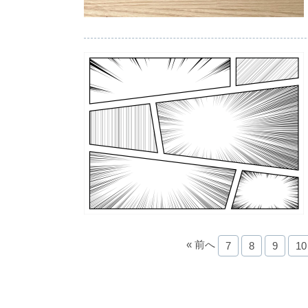
« 前へ
7
8
9
10