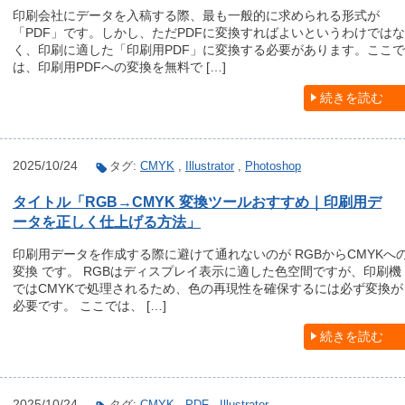
印刷会社にデータを入稿する際、最も一般的に求められる形式が
「PDF」です。しかし、ただPDFに変換すればよいというわけではな
く、印刷に適した「印刷用PDF」に変換する必要があります。ここで
は、印刷用PDFへの変換を無料で […]
続きを読む
2025/10/24
タグ:
CMYK
,
Illustrator
,
Photoshop
タイトル「RGB→CMYK 変換ツールおすすめ｜印刷用デ
ータを正しく仕上げる方法」
印刷用データを作成する際に避けて通れないのが RGBからCMYKへ
変換 です。 RGBはディスプレイ表示に適した色空間ですが、印刷機
ではCMYKで処理されるため、色の再現性を確保するには必ず変換が
必要です。 ここでは、 […]
続きを読む
2025/10/24
タグ:
CMYK
,
PDF
,
Illustrator