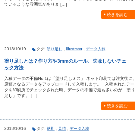
ているような雰囲気がありま […]
続きを読む
2018/10/19
タグ:
塗り足し
,
Illustrator
,
データ入稿
塗り足しとは？作り方や3mmのルール、失敗しないチェ
ック方法
入稿データの不備No.1は「塗り足しミス」 ネット印刷では注文後に
原稿となるデータをアップロードして入稿します。 入稿されたデー
タを印刷所でチェックされた時、データの不備で最も多いのが「塗り
足し」です。 […]
続きを読む
2018/10/16
タグ:
納期
,
見積
,
データ入稿