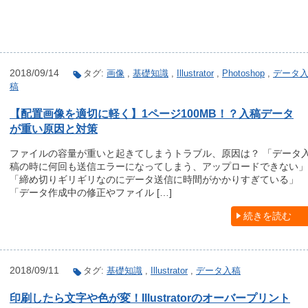
2018/09/14
タグ:
画像
,
基礎知識
,
Illustrator
,
Photoshop
,
データ
稿
【配置画像を適切に軽く】1ページ100MB！？入稿データ
が重い原因と対策
ファイルの容量が重いと起きてしまうトラブル、原因は？ 「データ
稿の時に何回も送信エラーになってしまう、アップロードできない」
「締め切りギリギリなのにデータ送信に時間がかかりすぎている」
「データ作成中の修正やファイル […]
続きを読む
2018/09/11
タグ:
基礎知識
,
Illustrator
,
データ入稿
印刷したら文字や色が変！Illustratorのオーバープリント