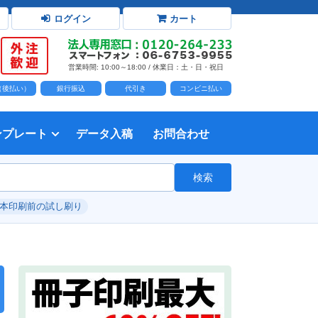
ログイン
カート
営業時間: 10:00～18:00 / 休業日：土・日・祝日
D（後払い）
銀行振込
代引き
コンビニ払い
ンプレート
データ入稿
お問合わせ
トダウンロード
力時の前提知識・注意事項
トを開く
て
て
・イラスト）の配置
て
書を印刷する
タ作成注意点
印刷会社
個人・サークル
検索
綴じ冊子
じ冊子
じ冊子
グ製本
紙（無線綴じ冊子）
クカバー、帯
し
入稿ガイド（word）
教材・テキスト
報告書・資料・会報
論文・論文集
記念誌
カタログ、パンフレット
マニュアル・説明書
自費出版・小説
写真集・作品集
自費出版・小説
文芸誌
文集・詩集
自分史
卒園アルバム、卒業アルバム
#本印刷前の試し刷り