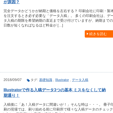
が原因？
完全データかどうかが納期と価格を左右する？ 印刷会社に印刷・製
を注文するとき必ず必要な「データ入稿」。 多くの印刷会社は、デ
タ入稿の期限を希望納期の直近まで受け付けていますが、納期までの
日数が短くなればなるほど料金が […]
続きを読む
2018/09/07
タグ:
基礎知識
,
Illustrator
,
データ入稿
Illustratorで作る入稿データ3つの基本 ミスをなくして納
期通り！
入稿後に「あ！入稿データに間違いが！」そんな時は・・・。 冊子
刷の現場では、刷り始める前に印刷所で様々な入稿データのチェック