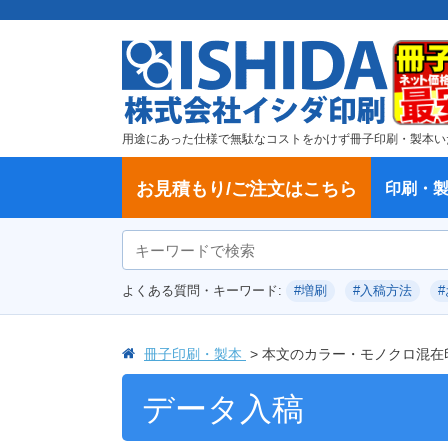
用途にあった仕様で無駄なコストをかけず冊子印刷・製本い
お見積もり/ご注文はこちら
印刷・
ご注文方法
学校・大学、各種スクール
製本方法から選ぶ
冊子
納期、送料
ご注文からお届けまで
お支払方法
仕様変更のお手続き
増刷のご依頼
変更、キャンセル、返品・交換につ
ポイントについて
教材・テキスト
論文・論文集
記念誌
カタログ、パンフレット
文集・詩集
卒園アルバム、卒業アルバム
無線綴じ冊子
中綴じ冊子
平綴じ冊子
リング製本
取扱
製本
冊子
オプ
試し
表紙
デー
オフ
よくある質問・キーワード:
#増刷
#入稿方法
いて
につ
冊子印刷・製本
本文のカラー・モノクロ混在
データ入稿