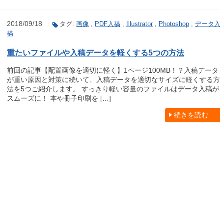
2018/09/18
タグ:
画像
,
PDF入稿
,
Illustrator
,
Photoshop
,
データ
稿
重たいファイルや入稿データを軽くする5つの方法
前回の記事【配置画像を適切に軽く】1ページ100MB！？入稿データ
が重い原因と対策に続いて、入稿データを適切なサイズに軽くする方
法を5つご紹介します。 すっきり軽い容量のファイルはデータ入稿が
スムーズに！ 本や冊子印刷を […]
続きを読む