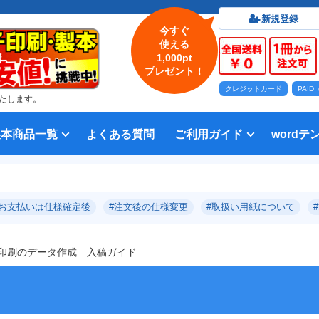
新規登録
今すぐ
使える
1,000pt
プレゼント！
クレジットカード
PAI
たします。
製本商品一覧
よくある質問
ご利用ガイド
wordテ
印刷について
法人・各種団体
印刷カラーから選ぶ
入稿方法
出版社
オプション加工から選ぶ
テンプレー
Word入
テンプレー
前付につい
本文につい
画像（写真
奥付につい
入力した文
デー
い用紙
方法 綴じ方の種類
印刷 対応サイズ
ション加工
刷り
データ無料作成サービス
タ修正サービス
セット印刷、オンデマンド印刷
報告書・資料・会報
記念誌
カタログ、パンフレット
マニュアル・説明書
宗教書
表紙カラー/本文モノクロの冊子
モノクロ冊子
フルカラー冊子
本文のカラー・モノクロ混在印刷
背幅計算ツール
WEB入稿ガイド｜データ作成チェ
対応アプリケーション、ファイル形
教材・テキスト
写真集・作品集
自費出版・小説
文芸誌
文集・詩集
宗教書
自分史
PP加工
ブックカバー、帯
箔押し
見返し加工
扉
片袖折り
穴あけ加工
無線
中綴
平綴
リン
背表
ブッ
箔押
PDF
#お支払いは仕様確定後
#注文後の仕様変更
#取扱い用紙について
いて
ックリスト
式
印刷のデータ作成 入稿ガイド