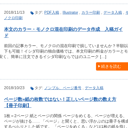
2018/11/13
タグ:
PDF入稿
,
Illustrator
,
カラー印刷
,
データ入稿
,
ノクロ印刷
本文のカラー・モノクロ混在印刷のデータ作成 入稿ガイ
ド
前回の記事カラー、モノクロの混在印刷で損していませんか？半額以
下も可能！イシダ印刷の独自価格では、本文印刷の料金がカラーとモ
く、簡単に注文できるイシダ印刷ならではのユニーク […]
続きを読む
2018/10/23
タグ:
ノンブル、ページ番号
,
データ入稿
ページ数=紙の枚数ではない！正しいページ数の数え方
【冊子印刷】
1枚＝2ページ 紙とページの関係 ページをめくる、ページが増える、
ページが抜ける…… 「ページ」と聞くと、思い浮かぶのは冊子を構
するぺらりとした紙です。 「ページをめくる」などは1枚の紙を指し