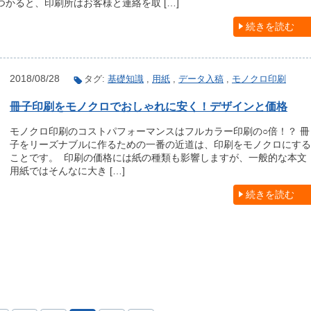
かると、印刷所はお客様と連絡を取 […]
続きを読む
2018/08/28
タグ:
基礎知識
,
用紙
,
データ入稿
,
モノクロ印刷
冊子印刷をモノクロでおしゃれに安く！デザインと価格
モノクロ印刷のコストパフォーマンスはフルカラー印刷の○倍！？ 冊
子をリーズナブルに作るための一番の近道は、印刷をモノクロにする
ことです。 印刷の価格には紙の種類も影響しますが、一般的な本文
用紙ではそんなに大き […]
続きを読む