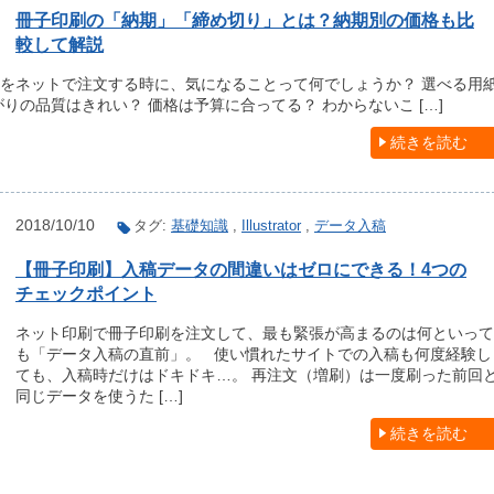
冊子印刷の「納期」「締め切り」とは？納期別の価格も比
較して解説
刷をネットで注文する時に、気になることって何でしょうか？ 選べる用
りの品質はきれい？ 価格は予算に合ってる？ わからないこ […]
続きを読む
2018/10/10
タグ:
基礎知識
,
Illustrator
,
データ入稿
【冊子印刷】入稿データの間違いはゼロにできる！4つの
チェックポイント
ネット印刷で冊子印刷を注文して、最も緊張が高まるのは何といって
も「データ入稿の直前」。 使い慣れたサイトでの入稿も何度経験し
ても、入稿時だけはドキドキ…。 再注文（増刷）は一度刷った前回
同じデータを使うた […]
続きを読む