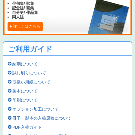
俳句集/ 歌集
記念誌/ 画集
自分史/ 作品集
同人誌
詳しくはこちら
ご利用ガイド
納期について
試し刷りについて
取扱い用紙について
製本について
印刷について
オプション加工について
冊子・製本の入稿原稿について
PDF入稿ガイド