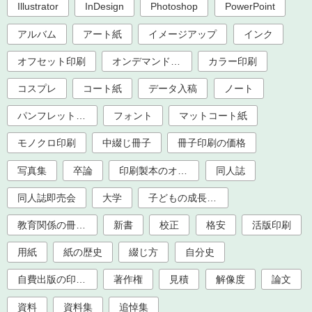
Illustrator
InDesign
Photoshop
PowerPoint
アルバム
アート紙
イメージアップ
インク
オフセット印刷
オンデマンド印刷
カラー印刷
コスプレ
コート紙
データ入稿
ノート
パンフレット印刷
フォント
マットコート紙
モノクロ印刷
中綴じ冊子
冊子印刷の価格
写真集
卒論
印刷製本のオプション加工
同人誌
同人誌即売会
大学
子どもの成長記録
教育関係の冊子印刷（大学、学校、塾）
新書
校正
格安
活版印刷
用紙
紙の歴史
綴じ方
自分史
自費出版の印刷製本
著作権
見積
解像度
論文
資料
資料集
追悼集