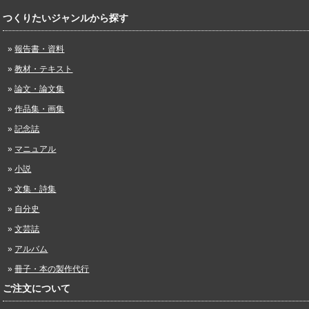
つくりたいジャンルから探す
報告書・資料
教材・テキスト
論文・論文集
作品集・画集
記念誌
マニュアル
小説
文集・詩集
自分史
文芸誌
アルバム
冊子・本の製作代行
ご注文について