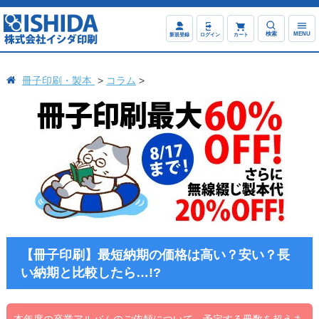
検索
MENU
新規登録
ログイン
カート
冊子印刷・製本
コラム
【冊子印刷】最短納期の価格は高い？安い？長
い納期と比較したら…!?