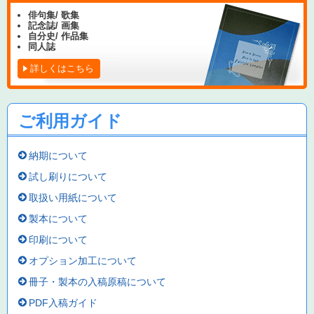
俳句集/ 歌集
記念誌/ 画集
自分史/ 作品集
同人誌
詳しくはこちら
ご利用ガイド
納期について
試し刷りについて
取扱い用紙について
製本について
印刷について
オプション加工について
冊子・製本の入稿原稿について
PDF入稿ガイド