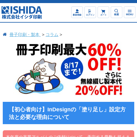
検索
MENU
新規登録
ログイン
カート
冊子印刷・製本
コラム
【初心者向け】InDesignの「塗り足し」設定方
法と必要な理由について