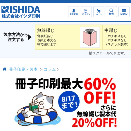
検索
MENU
新規登録
ログイン
カート
無線綴じ
中綴じ
製本方法から
背表紙あり
・ホチキスあり
注文する
表紙と本文を
・ホチキスなし
糊で綴じます
（スクラム製本）
→ 横スクロールできます。
冊子印刷・製本
コラム