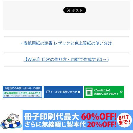
表紙用紙の定番 レザックと色上質紙の使い分け
【Word】目次の作り方～自動で作成する1～