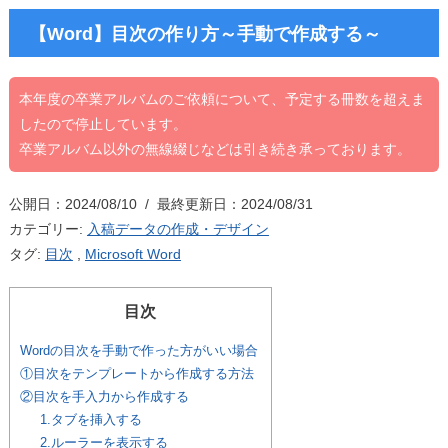
【Word】目次の作り方～手動で作成する～
本年度の卒業アルバムのご依頼について、予定する冊数を超えま
したので停止しています。
卒業アルバム以外の無線綴じなどは引き続き承っております。
公開日：2024/08/10 / 最終更新日：2024/08/31
カテゴリー:
入稿データの作成・デザイン
タグ:
目次
,
Microsoft Word
目次
Wordの目次を手動で作った方がいい場合
①目次をテンプレートから作成する方法
②目次を手入力から作成する
1.タブを挿入する
2.ルーラーを表示する