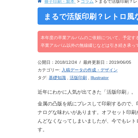
冊子印刷・製本
コラム
まるで活版印刷？レ
まるで活版印刷？レトロ風
本年度の卒業アルバムのご依頼について、予定す
卒業アルバム以外の無線綴じなどは引き続き承っ
公開日：2018/12/24 / 最終更新日：2019/06/05
カテゴリー:
入稿データの作成・デザイン
タグ:
基礎知識
,
活版印刷
,
Illustrator
近年にわかに人気が出てきた「活版印刷」。
金属の凸版を紙にプレスして印刷するので、
ナログな味わいがあります。オフセット印刷
んどなくなってしまいましたが、今でもレト
す。