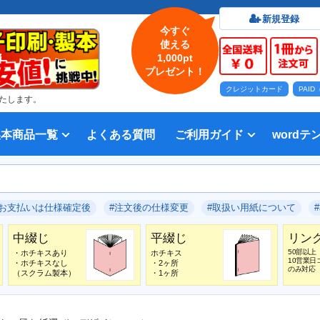
新規登録
今すぐ
使える
1,000pt
プレゼント！
クレジットカード
PAI
たします。
製本商品一覧
よくある質問
ご利用ガイド
wordテ
印刷について
法人・各種団体
印刷カラーから選ぶ
入稿方法
出版社
オプション加工から選ぶ
テンプレー
Word入
テンプレー
前付につい
本文につい
画像（写真
奥付につい
入力した文
デー
い用紙
方法 綴じ方の種類
印刷 対応サイズ
ション加工
刷り
データ無料作成サービス
タ修正サービス
セット印刷、オンデマンド印刷
報告書・資料・会報
記念誌
カタログ、パンフレット
マニュアル・説明書
宗教書
表紙カラー/本文モノクロの冊子
モノクロ冊子
フルカラー冊子
本文のカラー・モノクロ混在印刷
背幅計算ツール
WEB入稿ガイド｜データ作成チェ
対応アプリケーション、ファイル形
教材・テキスト
写真集・作品集
自費出版・小説
文芸誌
文集・詩集
宗教書
自分史
PP加工
ブックカバー、帯
箔押し
見返し加工
扉
片袖折り
穴あけ加工
無線
中綴
平綴
リン
背表
ブッ
箔押
PDF
#お支払いは仕様確定後
#注文後の仕様変更
#取扱い用紙について
いて
ックリスト
式
中綴じ
平綴じ
リン
50部以上
・ホチキスあり
ホチキス
10営業日
・ホチキスなし
・2ヶ所
のみ対応
（スクラム製本）
・1ヶ所