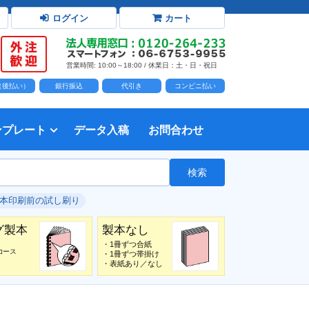
ログイン
カート
営業時間: 10:00～18:00 / 休業日：土・日・祝日
D（後払い）
銀行振込
代引き
コンビニ払い
ンプレート
データ入稿
お問合わせ
トダウンロード
力時の前提知識・注意事項
トを開く
て
て
・イラスト）の配置
て
書を印刷する
タ作成注意点
印刷会社
個人・サークル
検索
綴じ冊子
じ冊子
じ冊子
グ製本
紙（無線綴じ冊子）
クカバー、帯
し
入稿ガイド（word）
教材・テキスト
報告書・資料・会報
論文・論文集
記念誌
カタログ、パンフレット
マニュアル・説明書
自費出版・小説
写真集・作品集
自費出版・小説
文芸誌
文集・詩集
自分史
卒園アルバム、卒業アルバム
#本印刷前の試し刷り
グ製本
製本なし
・1冊ずつ合紙
コース
・1冊ずつ帯掛け
・表紙あり／なし