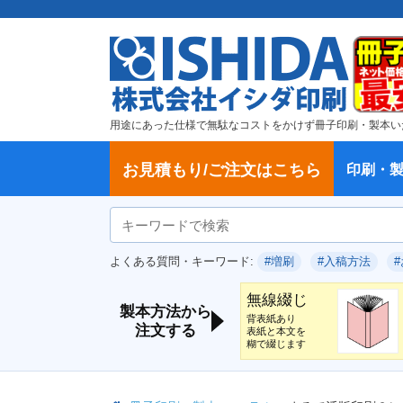
用途にあった仕様で無駄なコストをかけず冊子印刷・製本い
お見積もり/ご注文はこちら
印刷・
ご注文方法
学校・大学、各種スクール
製本方法から選ぶ
冊子
納期、送料
ご注文からお届けまで
お支払方法
仕様変更のお手続き
増刷のご依頼
変更、キャンセル、返品・交換につ
ポイントについて
教材・テキスト
論文・論文集
記念誌
カタログ、パンフレット
文集・詩集
卒園アルバム、卒業アルバム
無線綴じ冊子
中綴じ冊子
平綴じ冊子
リング製本
取扱
製本
冊子
オプ
試し
表紙
デー
オフ
よくある質問・キーワード:
#増刷
#入稿方法
いて
につ
無線綴じ
製本方法から
背表紙あり
注文する
表紙と本文を
糊で綴じます