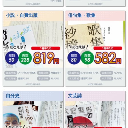
小説・自費出版
俳句集・歌集
自分史
文芸誌