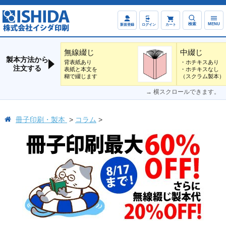
検索
MENU
新規登録
ログイン
カート
無線綴じ
中綴じ
製本方法から
背表紙あり
・ホチキスあり
注文する
表紙と本文を
・ホチキスなし
糊で綴じます
（スクラム製本）
→ 横スクロールできます。
冊子印刷・製本
コラム