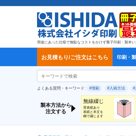
用途にあった仕様で無駄なコストをかけず冊子印刷・製本い
お見積もり/ご注文はこちら
印刷・
ご注文方法
学校・大学、各種スクール
製本方法から選ぶ
冊子
納期、送料
ご注文からお届けまで
お支払方法
仕様変更のお手続き
増刷のご依頼
変更、キャンセル、返品・交換につ
ポイントについて
教材・テキスト
論文・論文集
記念誌
カタログ、パンフレット
文集・詩集
卒園アルバム、卒業アルバム
無線綴じ冊子
中綴じ冊子
平綴じ冊子
リング製本
取扱
製本
冊子
オプ
試し
表紙
デー
オフ
よくある質問・キーワード:
#増刷
#入稿方法
いて
につ
無線綴じ
製本方法から
背表紙あり
注文する
表紙と本文を
糊で綴じます