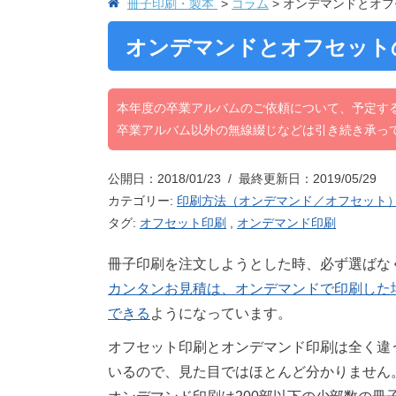
冊子印刷・製本
コラム
オンデマンドとオフ
オンデマンドとオフセット
本年度の卒業アルバムのご依頼について、予定す
卒業アルバム以外の無線綴じなどは引き続き承っ
公開日：2018/01/23 / 最終更新日：2019/05/29
カテゴリー:
印刷方法（オンデマンド／オフセット
タグ:
オフセット印刷
,
オンデマンド印刷
冊子印刷を注文しようとした時、必ず選ばな
カンタンお見積は、オンデマンドで印刷した
できる
ようになっています。
オフセット印刷とオンデマンド印刷は全く違
いるので、見た目ではほとんど分かりません