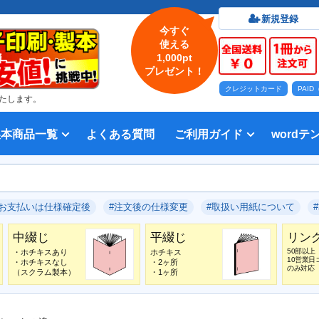
新規登録
今すぐ
使える
1,000pt
プレゼント！
クレジットカード
PAI
たします。
製本商品一覧
よくある質問
ご利用ガイド
wordテ
印刷について
法人・各種団体
印刷カラーから選ぶ
入稿方法
出版社
オプション加工から選ぶ
テンプレー
Word入
テンプレー
前付につい
本文につい
画像（写真
奥付につい
入力した文
デー
い用紙
方法 綴じ方の種類
印刷 対応サイズ
ション加工
刷り
データ無料作成サービス
タ修正サービス
セット印刷、オンデマンド印刷
報告書・資料・会報
記念誌
カタログ、パンフレット
マニュアル・説明書
宗教書
表紙カラー/本文モノクロの冊子
モノクロ冊子
フルカラー冊子
本文のカラー・モノクロ混在印刷
背幅計算ツール
WEB入稿ガイド｜データ作成チェ
対応アプリケーション、ファイル形
教材・テキスト
写真集・作品集
自費出版・小説
文芸誌
文集・詩集
宗教書
自分史
PP加工
ブックカバー、帯
箔押し
見返し加工
扉
片袖折り
穴あけ加工
無線
中綴
平綴
リン
背表
ブッ
箔押
PDF
#お支払いは仕様確定後
#注文後の仕様変更
#取扱い用紙について
いて
ックリスト
式
中綴じ
平綴じ
リン
50部以上
・ホチキスあり
ホチキス
10営業日
・ホチキスなし
・2ヶ所
のみ対応
（スクラム製本）
・1ヶ所