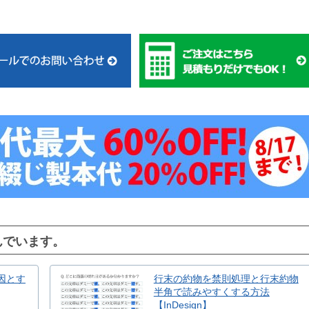
んでいます。
原因とす
行末の約物を禁則処理と行末約物
半角で読みやすくする方法
【InDesign】