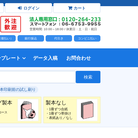
ログイン
カート
営業時間: 10:00～18:00 / 休業日：土・日・祝日
D（後払い）
銀行振込
代引き
コンビニ払い
ンプレート
データ入稿
お問合わせ
トダウンロード
力時の前提知識・注意事項
トを開く
て
て
・イラスト）の配置
て
書を印刷する
タ作成注意点
印刷会社
個人・サークル
検索
綴じ冊子
じ冊子
じ冊子
グ製本
紙（無線綴じ冊子）
クカバー、帯
し
入稿ガイド（word）
教材・テキスト
報告書・資料・会報
論文・論文集
記念誌
カタログ、パンフレット
マニュアル・説明書
自費出版・小説
写真集・作品集
自費出版・小説
文芸誌
文集・詩集
自分史
卒園アルバム、卒業アルバム
#本印刷前の試し刷り
グ製本
製本なし
・1冊ずつ合紙
コース
・1冊ずつ帯掛け
・表紙あり／なし