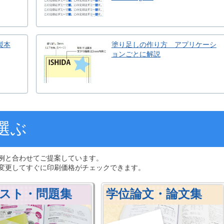
製本
塗り足しの作り方 アプリケーシ
ョンごとに解説
選ぶ
例と合わせてご提案しています。
変更してすぐに印刷価格がチェックできます。
スト・問題集
学位論文・論文集