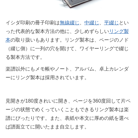
イシダ印刷の冊子印刷は
無線綴じ
、
中綴じ
、
平綴じ
とい
った代表的な製本方法の他に、少しめずらしい
リング製
本
の取り扱いもあります。リング製本は、ページのノド
（綴じ側）に一列の穴を開けて、ワイヤーリングで綴じ
る製本方法です。
楽譜以外にもメモ帳やノート、アルバム、卓上カレンダ
ーにリング製本は採用されています。
見開きが180度きれいに開き、ページを360度回して片ペ
ージの状態でめくっていくこともできるリング製本は楽
譜にぴったりです。また、表紙や本文に厚めの紙を選べ
ば譜面立てに開いたまま自立します。