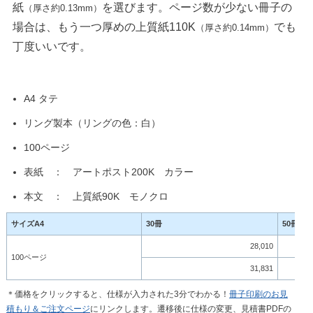
紙
を選びます。ページ数が少ない冊子の
（厚さ約0.13mm）
場合は、もう一つ厚めの上質紙110K
でも
（厚さ約0.14mm）
丁度いいです。
A4 タテ
リング製本（リングの色：白）
100ページ
表紙 ： アートポスト200K カラー
本文 ： 上質紙90K モノクロ
サイズA4
30冊
50冊
28,010
100ページ
31,831
＊価格をクリックすると、仕様が入力された3分でわかる！
冊子印刷のお見
積もり＆ご注文ページ
にリンクします。遷移後に仕様の変更、見積書PDFの