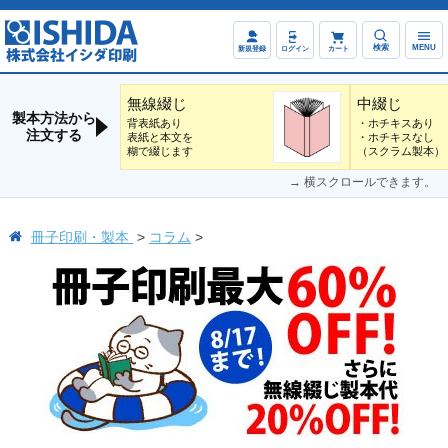
検索
MENU
新規登録
ログイン
カート
無線綴じ
中綴じ
製本方法から
背表紙あり
・ホチキスあり
注文する
表紙と本文を
・ホチキスなし
糊で綴じます
（スクラム製本）
→ 横スクロールできます。
冊子印刷・製本
コラム