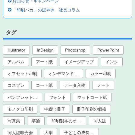
お知らせ・キャンペーン
「印刷バカ」のぼやき 社長コラム
タグ
Illustrator
InDesign
Photoshop
PowerPoint
アルバム
アート紙
イメージアップ
インク
オフセット印刷
オンデマンド印刷
カラー印刷
コスプレ
コート紙
データ入稿
ノート
パンフレット印刷
フォント
マットコート紙
モノクロ印刷
中綴じ冊子
冊子印刷の価格
写真集
卒論
印刷製本のオプション加工
同人誌
同人誌即売会
大学
子どもの成長記録