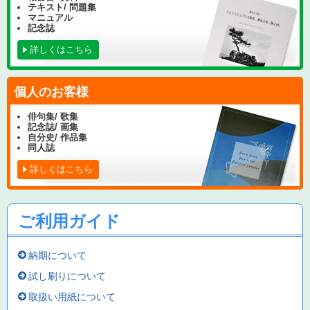
テキスト/ 問題集
マニュアル
記念誌
詳しくはこちら
個人のお客様
俳句集/ 歌集
記念誌/ 画集
自分史/ 作品集
同人誌
詳しくはこちら
ご利用ガイド
納期について
試し刷りについて
取扱い用紙について