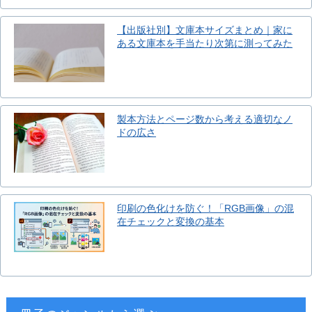
【出版社別】文庫本サイズまとめ｜家に
ある文庫本を手当たり次第に測ってみた
製本方法とページ数から考える適切なノ
ドの広さ
印刷の色化けを防ぐ！「RGB画像」の混
在チェックと変換の基本