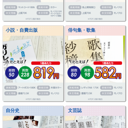
小説・自費出版
俳句集・歌集
自分史
文芸誌