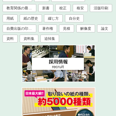
教育関係の冊子印刷（大学、学校、塾）
新書
校正
格安
活版印刷
用紙
紙の歴史
綴じ方
自分史
自費出版の印刷製本
著作権
見積
解像度
論文
資料
資料集
追悼集