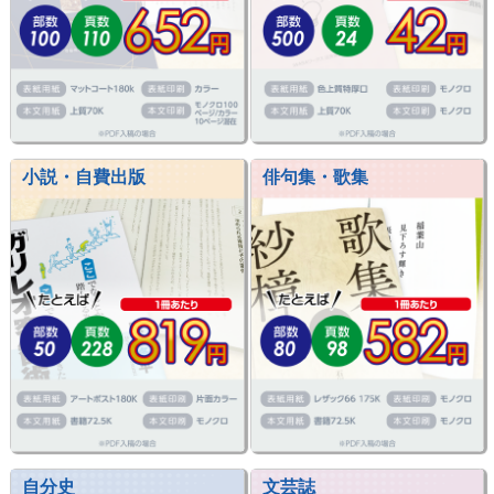
小説・自費出版
俳句集・歌集
自分史
文芸誌