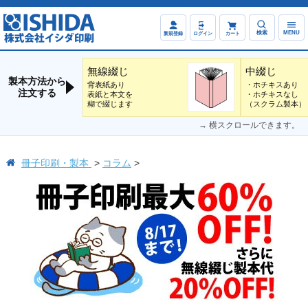
検索
MENU
新規登録
ログイン
カート
無線綴じ
中綴じ
製本方法から
背表紙あり
・ホチキスあり
注文する
表紙と本文を
・ホチキスなし
糊で綴じます
（スクラム製本）
→ 横スクロールできます。
冊子印刷・製本
コラム