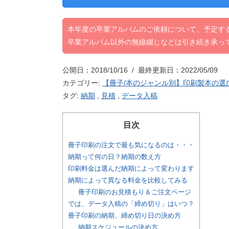
本年度の卒業アルバムのご依頼について、予定す
卒業アルバム以外の無線綴じなどは引き続き承っ
公開日：2018/10/16 / 最終更新日：2022/05/09
カテゴリー:
【冊子/本のジャンル別】印刷製本の選
タグ:
納期
,
見積
,
データ入稿
目次
冊子印刷の注文で最も気になるのは・・・
納期って何の日？納期の数え方
印刷料金は選んだ納期によって変わります
納期によって異なる料金を比較してみる
冊子印刷のお見積もり＆ご注文ページ
では、データ入稿の「締め切り」はいつ？
冊子印刷の納期、締め切り日の決め方
納期スケジュールの決め方