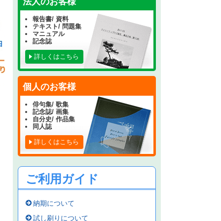
法人のお客様
報告書/ 資料
テキスト/ 問題集
マニュアル
記念誌
詳しくはこちら
個人のお客様
俳句集/ 歌集
記念誌/ 画集
自分史/ 作品集
同人誌
詳しくはこちら
ご利用ガイド
納期について
試し刷りについて