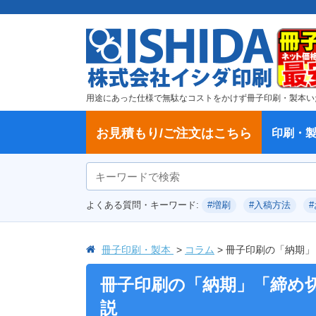
用途にあった仕様で無駄なコストをかけず冊子印刷・製本い
お見積もり/ご注文はこちら
印刷・
ご注文方法
学校・大学、各種スクール
製本方法から選ぶ
冊子
納期、送料
ご注文からお届けまで
お支払方法
仕様変更のお手続き
増刷のご依頼
変更、キャンセル、返品・交換につ
ポイントについて
教材・テキスト
論文・論文集
記念誌
カタログ、パンフレット
文集・詩集
卒園アルバム、卒業アルバム
無線綴じ冊子
中綴じ冊子
平綴じ冊子
リング製本
取扱
製本
冊子
オプ
試し
表紙
デー
オフ
よくある質問・キーワード:
#増刷
#入稿方法
いて
につ
冊子印刷・製本
コラム
冊子印刷の「納期」
冊子印刷の「納期」「締め
説