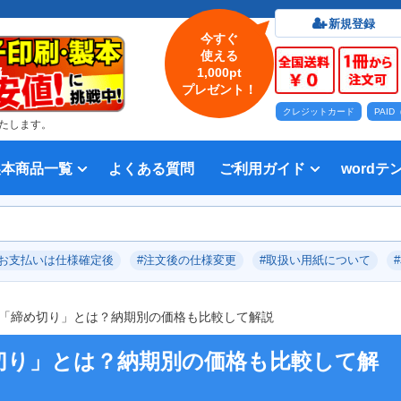
新規登録
今すぐ
使える
1,000pt
プレゼント！
クレジットカード
PAI
たします。
製本商品一覧
よくある質問
ご利用ガイド
wordテ
印刷について
法人・各種団体
印刷カラーから選ぶ
入稿方法
出版社
オプション加工から選ぶ
テンプレー
Word入
テンプレー
前付につい
本文につい
画像（写真
奥付につい
入力した文
デー
い用紙
方法 綴じ方の種類
印刷 対応サイズ
ション加工
刷り
データ無料作成サービス
タ修正サービス
セット印刷、オンデマンド印刷
報告書・資料・会報
記念誌
カタログ、パンフレット
マニュアル・説明書
宗教書
表紙カラー/本文モノクロの冊子
モノクロ冊子
フルカラー冊子
本文のカラー・モノクロ混在印刷
背幅計算ツール
WEB入稿ガイド｜データ作成チェ
対応アプリケーション、ファイル形
教材・テキスト
写真集・作品集
自費出版・小説
文芸誌
文集・詩集
宗教書
自分史
PP加工
ブックカバー、帯
箔押し
見返し加工
扉
片袖折り
穴あけ加工
無線
中綴
平綴
リン
背表
ブッ
箔押
PDF
#お支払いは仕様確定後
#注文後の仕様変更
#取扱い用紙について
いて
ックリスト
式
「締め切り」とは？納期別の価格も比較して解説
切り」とは？納期別の価格も比較して解