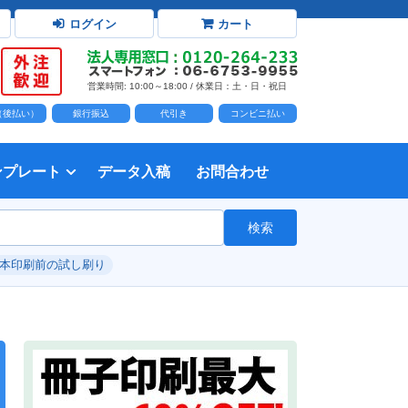
ログイン
カート
営業時間: 10:00～18:00 / 休業日：土・日・祝日
D（後払い）
銀行振込
代引き
コンビニ払い
ンプレート
データ入稿
お問合わせ
トダウンロード
力時の前提知識・注意事項
トを開く
て
て
・イラスト）の配置
て
書を印刷する
タ作成注意点
印刷会社
個人・サークル
検索
綴じ冊子
じ冊子
じ冊子
グ製本
紙（無線綴じ冊子）
クカバー、帯
し
入稿ガイド（word）
教材・テキスト
報告書・資料・会報
論文・論文集
記念誌
カタログ、パンフレット
マニュアル・説明書
自費出版・小説
写真集・作品集
自費出版・小説
文芸誌
文集・詩集
自分史
卒園アルバム、卒業アルバム
#本印刷前の試し刷り