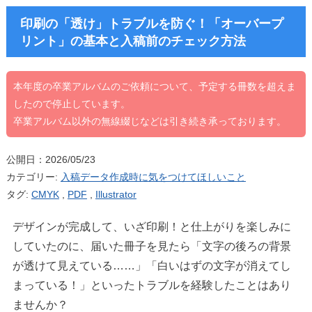
印刷の「透け」トラブルを防ぐ！「オーバープ
リント」の基本と入稿前のチェック方法
本年度の卒業アルバムのご依頼について、予定する冊数を超えま
したので停止しています。
卒業アルバム以外の無線綴じなどは引き続き承っております。
公開日：2026/05/23
カテゴリー:
入稿データ作成時に気をつけてほしいこと
タグ:
CMYK
,
PDF
,
Illustrator
デザインが完成して、いざ印刷！と仕上がりを楽しみに
していたのに、届いた冊子を見たら「文字の後ろの背景
が透けて見えている……」「白いはずの文字が消えてし
まっている！」といったトラブルを経験したことはあり
ませんか？