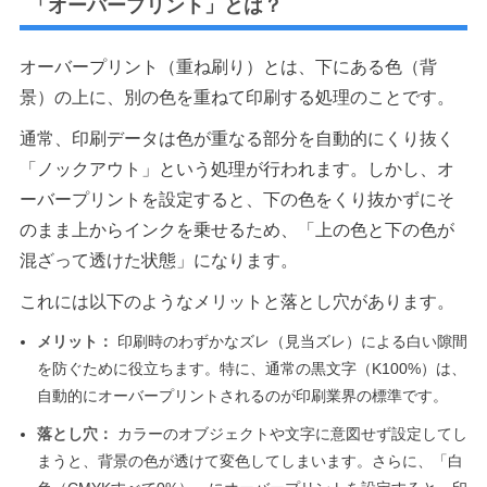
「オーバープリント」とは？
オーバープリント（重ね刷り）とは、下にある色（背
景）の上に、別の色を重ねて印刷する処理のことです。
通常、印刷データは色が重なる部分を自動的にくり抜く
「ノックアウト」という処理が行われます。しかし、オ
ーバープリントを設定すると、下の色をくり抜かずにそ
のまま上からインクを乗せるため、「上の色と下の色が
混ざって透けた状態」になります。
これには以下のようなメリットと落とし穴があります。
メリット：
印刷時のわずかなズレ（見当ズレ）による白い隙間
を防ぐために役立ちます。特に、通常の黒文字（K100%）は、
自動的にオーバープリントされるのが印刷業界の標準です。
落とし穴：
カラーのオブジェクトや文字に意図せず設定してし
まうと、背景の色が透けて変色してしまいます。さらに、「白