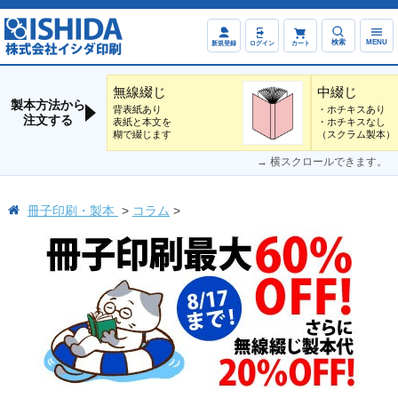
検索
MENU
新規登録
ログイン
カート
無線綴じ
中綴じ
製本方法から
背表紙あり
・ホチキスあり
注文する
表紙と本文を
・ホチキスなし
糊で綴じます
（スクラム製本）
→ 横スクロールできます。
冊子印刷・製本
コラム