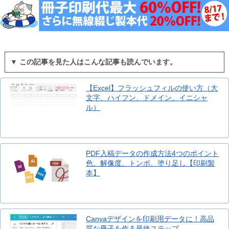
▼ この記事を見た人はこんな記事も読んでいます。
【Excel】フラッシュフィルの使い方（大
文字、ハイフン、ドメイン、イニシャ
ル）
PDF入稿データの作成方法4つのポイント
色、解像度、トンボ、塗り足し【印刷製
本】
Canvaデザインを印刷用データに！高品
質な冊子を作る最終ステップ