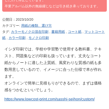
したので停止しています。
卒業アルバム以外の無線綴じなどは引き続き承っております。
公開日：2023/10/20
カテゴリー:
用紙の種類、選び方
タグ:
カラーモノクロ混在印刷
,
書籍用紙
,
コート紙
,
マットコート
紙
,
カラー印刷
,
モノクロ印刷
イシダ印刷では、学校や学習塾で使用する教科書、テキ
スト、問題集などの印刷も扱っています。丈夫なコート
紙からノートに適した上質紙、風変わりな質感の紙も多
数用意しているので、イメージに合った仕様で本が作れ
ます。
オンラインで簡単に見積もりができるので、まずは価格
感をつかむといいでしょう。
https://www.lowcost-print.com/sasshi-seihon/custom/