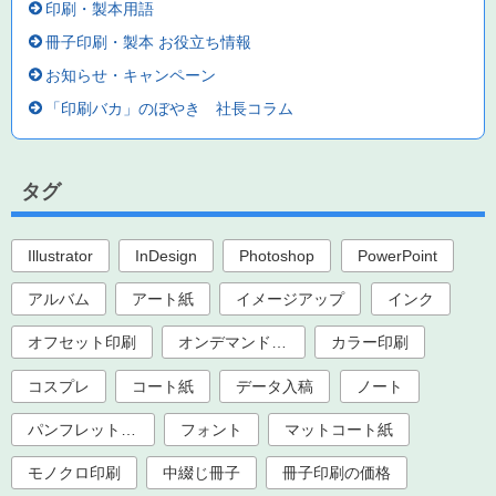
印刷・製本用語
冊子印刷・製本 お役立ち情報
お知らせ・キャンペーン
「印刷バカ」のぼやき 社長コラム
タグ
Illustrator
InDesign
Photoshop
PowerPoint
アルバム
アート紙
イメージアップ
インク
オフセット印刷
オンデマンド印刷
カラー印刷
コスプレ
コート紙
データ入稿
ノート
パンフレット印刷
フォント
マットコート紙
モノクロ印刷
中綴じ冊子
冊子印刷の価格