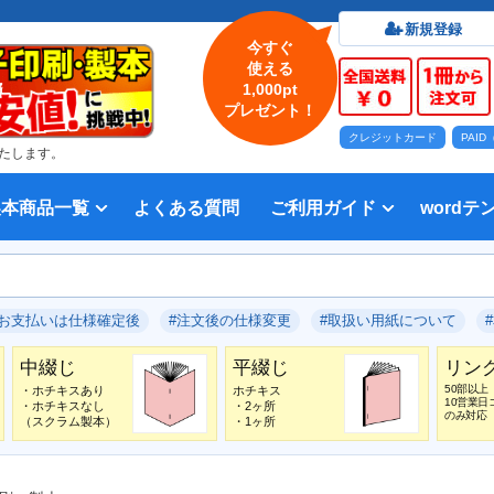
新規登録
今すぐ
使える
1,000pt
プレゼント！
クレジットカード
PAI
たします。
製本商品一覧
よくある質問
ご利用ガイド
wordテ
印刷について
法人・各種団体
印刷カラーから選ぶ
入稿方法
出版社
オプション加工から選ぶ
テンプレー
Word入
テンプレー
前付につい
本文につい
画像（写真
奥付につい
入力した文
デー
い用紙
方法 綴じ方の種類
印刷 対応サイズ
ション加工
刷り
データ無料作成サービス
タ修正サービス
セット印刷、オンデマンド印刷
報告書・資料・会報
記念誌
カタログ、パンフレット
マニュアル・説明書
宗教書
表紙カラー/本文モノクロの冊子
モノクロ冊子
フルカラー冊子
本文のカラー・モノクロ混在印刷
背幅計算ツール
WEB入稿ガイド｜データ作成チェ
対応アプリケーション、ファイル形
教材・テキスト
写真集・作品集
自費出版・小説
文芸誌
文集・詩集
宗教書
自分史
PP加工
ブックカバー、帯
箔押し
見返し加工
扉
片袖折り
穴あけ加工
無線
中綴
平綴
リン
背表
ブッ
箔押
PDF
#お支払いは仕様確定後
#注文後の仕様変更
#取扱い用紙について
いて
ックリスト
式
中綴じ
平綴じ
リン
50部以上
・ホチキスあり
ホチキス
10営業日
・ホチキスなし
・2ヶ所
のみ対応
（スクラム製本）
・1ヶ所