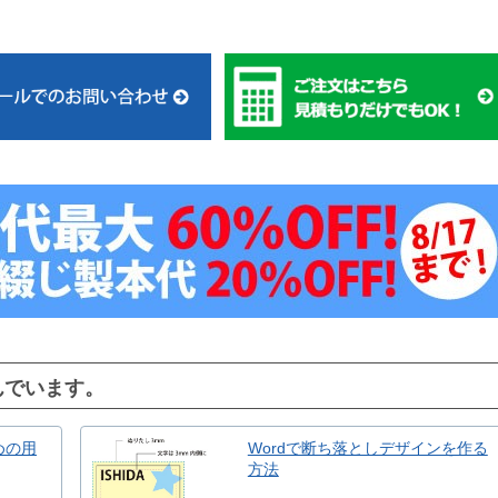
んでいます。
めの用
Wordで断ち落としデザインを作る
方法