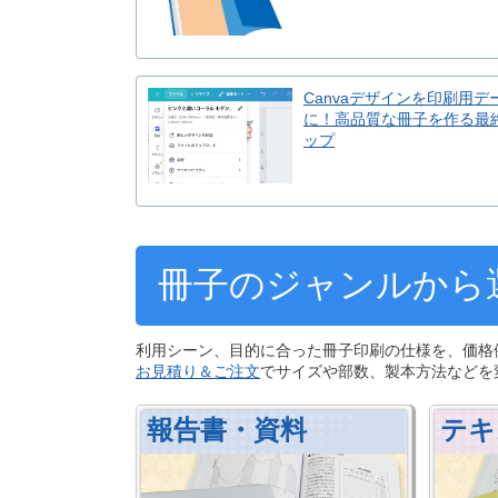
Canvaデザインを印刷用デ
に！高品質な冊子を作る最
ップ
冊子のジャンルから
利用シーン、目的に合った冊子印刷の仕様を、価格
お見積り＆ご注文
でサイズや部数、製本方法などを
報告書・資料
テキ