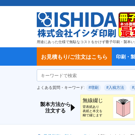
用途にあった仕様で無駄なコストをかけず冊子印刷・製本い
お見積もり/ご注文はこちら
印刷・
ご注文方法
学校・大学、各種スクール
製本方法から選ぶ
冊子
納期、送料
ご注文からお届けまで
お支払方法
仕様変更のお手続き
増刷のご依頼
変更、キャンセル、返品・交換につ
ポイントについて
教材・テキスト
論文・論文集
記念誌
カタログ、パンフレット
文集・詩集
卒園アルバム、卒業アルバム
無線綴じ冊子
中綴じ冊子
平綴じ冊子
リング製本
取扱
製本
冊子
オプ
試し
表紙
デー
オフ
よくある質問・キーワード:
#増刷
#入稿方法
いて
につ
無線綴じ
製本方法から
背表紙あり
注文する
表紙と本文を
糊で綴じます