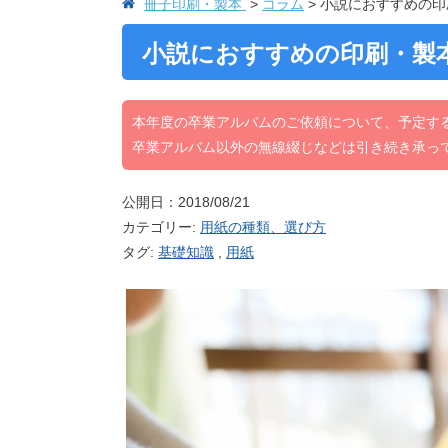
冊子印刷・製本
コラム
小説におすすめの印
小説におすすめの印刷・製
本年度の卒業アルバムのご依頼について、予定す
卒業アルバム以外の無線綴じなどは引き続き承っ
公開日：2018/08/21
カテゴリー:
用紙の種類、選び方
タグ:
基礎知識
,
用紙