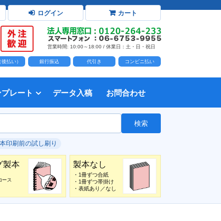
ログイン
カート
営業時間: 10:00～18:00 / 休業日：土・日・祝日
D（後払い）
銀行振込
代引き
コンビニ払い
ンプレート
データ入稿
お問合わせ
トダウンロード
力時の前提知識・注意事項
トを開く
て
て
・イラスト）の配置
て
書を印刷する
タ作成注意点
印刷会社
個人・サークル
検索
綴じ冊子
じ冊子
じ冊子
グ製本
紙（無線綴じ冊子）
クカバー、帯
し
入稿ガイド（word）
教材・テキスト
報告書・資料・会報
論文・論文集
記念誌
カタログ、パンフレット
マニュアル・説明書
自費出版・小説
写真集・作品集
自費出版・小説
文芸誌
文集・詩集
自分史
卒園アルバム、卒業アルバム
#本印刷前の試し刷り
グ製本
製本なし
・1冊ずつ合紙
コース
・1冊ずつ帯掛け
・表紙あり／なし