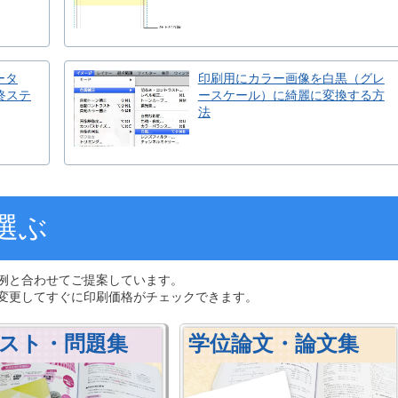
ータ
印刷用にカラー画像を白黒（グレ
終ステ
ースケール）に綺麗に変換する方
法
選ぶ
例と合わせてご提案しています。
変更してすぐに印刷価格がチェックできます。
スト・問題集
学位論文・論文集