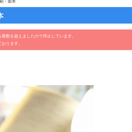
刷・製本
本
る冊数を超えましたので停止しています。
ております。