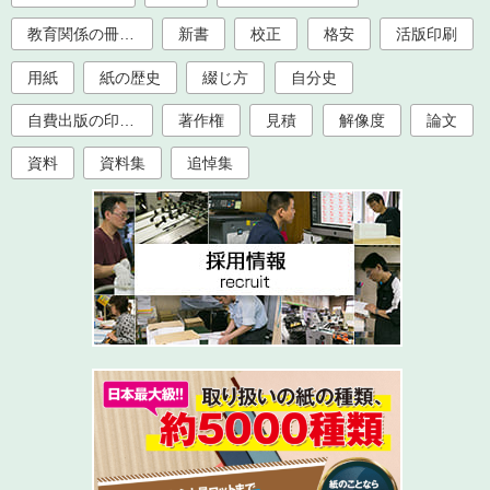
教育関係の冊子印刷（大学、学校、塾）
新書
校正
格安
活版印刷
用紙
紙の歴史
綴じ方
自分史
自費出版の印刷製本
著作権
見積
解像度
論文
資料
資料集
追悼集