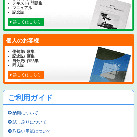
テキスト/ 問題集
マニュアル
記念誌
詳しくはこちら
個人のお客様
俳句集/ 歌集
記念誌/ 画集
自分史/ 作品集
同人誌
詳しくはこちら
ご利用ガイド
納期について
試し刷りについて
取扱い用紙について