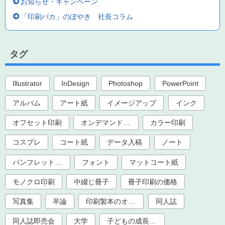
お知らせ・キャンペーン
「印刷バカ」のぼやき 社長コラム
タグ
Illustrator
InDesign
Photoshop
PowerPoint
アルバム
アート紙
イメージアップ
インク
オフセット印刷
オンデマンド印刷
カラー印刷
コスプレ
コート紙
データ入稿
ノート
パンフレット印刷
フォント
マットコート紙
モノクロ印刷
中綴じ冊子
冊子印刷の価格
写真集
卒論
印刷製本のオプション加工
同人誌
同人誌即売会
大学
子どもの成長記録