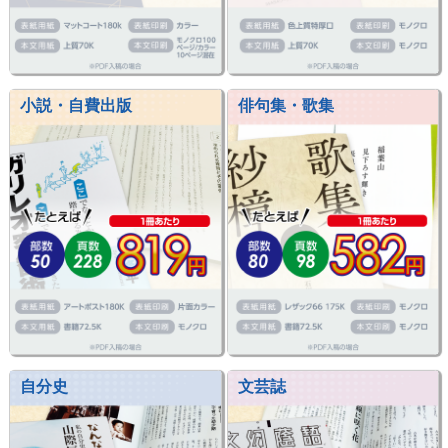
小説・自費出版
俳句集・歌集
自分史
文芸誌