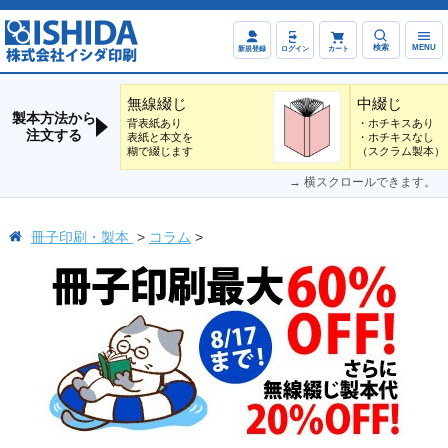
検索
MENU
新規登録
ログイン
カート
無線綴じ
中綴じ
製本方法から
背表紙あり
・ホチキスあり
注文する
表紙と本文を
・ホチキスなし
糊で綴じます
（スクラム製本）
→ 横スクロールできます。
冊子印刷・製本
コラム