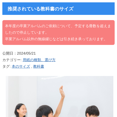
推奨されている教科書のサイズ
本年度の卒業アルバムのご依頼について、予定する冊数を超えま
したので停止しています。
卒業アルバム以外の無線綴じなどは引き続き承っております。
公開日：2024/05/21
カテゴリー:
用紙の種類、選び方
タグ:
本のサイズ
,
教科書