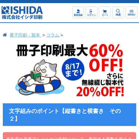
検索
MENU
新規登録
ログイン
カート
冊子印刷・製本
コラム
文字組みのポイント【縦書きと横書き その
２】