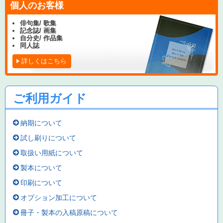
個人のお客様
俳句集/ 歌集
記念誌/ 画集
自分史/ 作品集
同人誌
詳しくはこちら
ご利用ガイド
納期について
試し刷りについて
取扱い用紙について
製本について
印刷について
オプション加工について
冊子・製本の入稿原稿について