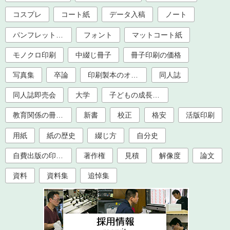
コスプレ
コート紙
データ入稿
ノート
パンフレット印刷
フォント
マットコート紙
モノクロ印刷
中綴じ冊子
冊子印刷の価格
写真集
卒論
印刷製本のオプション加工
同人誌
同人誌即売会
大学
子どもの成長記録
教育関係の冊子印刷（大学、学校、塾）
新書
校正
格安
活版印刷
用紙
紙の歴史
綴じ方
自分史
自費出版の印刷製本
著作権
見積
解像度
論文
資料
資料集
追悼集