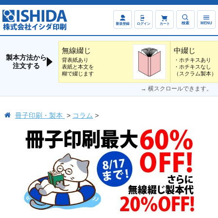
検索
MENU
新規登録
ログイン
カート
無線綴じ
中綴じ
製本方法から
背表紙あり
・ホチキスあり
注文する
表紙と本文を
・ホチキスなし
糊で綴じます
（スクラム製本）
→ 横スクロールできます。
冊子印刷・製本
コラム