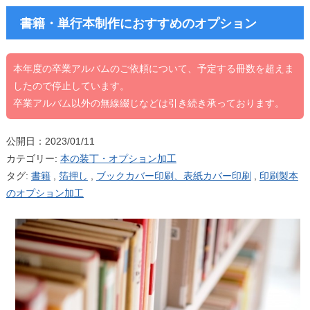
書籍・単行本制作におすすめのオプション
本年度の卒業アルバムのご依頼について、予定する冊数を超えま
したので停止しています。
卒業アルバム以外の無線綴じなどは引き続き承っております。
公開日：2023/01/11
カテゴリー:
本の装丁・オプション加工
タグ:
書籍
,
箔押し
,
ブックカバー印刷、表紙カバー印刷
,
印刷製本
のオプション加工