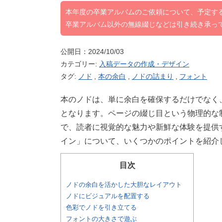
本年度の卒業アルバムのご依頼について、予定す
卒業アルバム以外の無線綴じなどは引き続き承っ
公開日：2024/10/03
カテゴリー:
入稿データの作成・デザイン
タグ:
ノド
,
本の余白
,
ノドの詰まり
,
フォント
本のノドは、単に余白を確保するだけでなく
となります。ページの綴じ目という物理的な
で、読者に視覚的な魅力や新鮮な体験を提供
イン」について、いくつかのポイントを紹介
目次
ノドの余白を活かした大胆なレイアウト
ノドにビジュアルを配置する
色彩でノドを引き立てる
フォントの大きさで遊ぶ