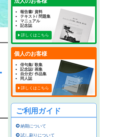
法人のお客様
報告書/ 資料
テキスト/ 問題集
マニュアル
記念誌
詳しくはこちら
個人のお客様
俳句集/ 歌集
記念誌/ 画集
自分史/ 作品集
同人誌
詳しくはこちら
ご利用ガイド
納期について
試し刷りについて