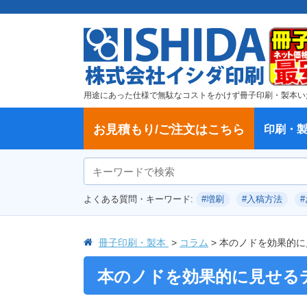
用途にあった仕様で無駄なコストをかけず冊子印刷・製本い
お見積もり/ご注文はこちら
印刷・
ご注文方法
学校・大学、各種スクール
製本方法から選ぶ
冊子
納期、送料
ご注文からお届けまで
お支払方法
仕様変更のお手続き
増刷のご依頼
変更、キャンセル、返品・交換につ
ポイントについて
教材・テキスト
論文・論文集
記念誌
カタログ、パンフレット
文集・詩集
卒園アルバム、卒業アルバム
無線綴じ冊子
中綴じ冊子
平綴じ冊子
リング製本
取扱
製本
冊子
オプ
試し
表紙
デー
オフ
よくある質問・キーワード:
#増刷
#入稿方法
いて
につ
冊子印刷・製本
コラム
本のノドを効果的に
本のノドを効果的に見せる