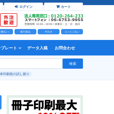
ログイン
カート
営業時間: 10:00～18:00 / 休業日：土・日・祝日
D（後払い）
銀行振込
代引き
コンビニ払い
ンプレート
データ入稿
お問合わせ
トダウンロード
力時の前提知識・注意事項
トを開く
て
て
・イラスト）の配置
て
書を印刷する
タ作成注意点
印刷会社
個人・サークル
検索
綴じ冊子
じ冊子
じ冊子
グ製本
紙（無線綴じ冊子）
クカバー、帯
し
入稿ガイド（word）
教材・テキスト
報告書・資料・会報
論文・論文集
記念誌
カタログ、パンフレット
マニュアル・説明書
自費出版・小説
写真集・作品集
自費出版・小説
文芸誌
文集・詩集
自分史
卒園アルバム、卒業アルバム
#本印刷前の試し刷り