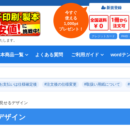
新規登録
今すぐ
使える
1,000pt
プレゼント！
クレジットカード
PAI
たします。
製本商品一覧
よくある質問
ご利用ガイド
wordテ
印刷について
法人・各種団体
印刷カラーから選ぶ
入稿方法
出版社
オプション加工から選ぶ
テンプレー
Word入
テンプレー
前付につい
本文につい
画像（写真
奥付につい
入力した文
デー
い用紙
方法 綴じ方の種類
印刷 対応サイズ
ション加工
刷り
データ無料作成サービス
タ修正サービス
セット印刷、オンデマンド印刷
報告書・資料・会報
記念誌
カタログ、パンフレット
マニュアル・説明書
宗教書
表紙カラー/本文モノクロの冊子
モノクロ冊子
フルカラー冊子
本文のカラー・モノクロ混在印刷
背幅計算ツール
WEB入稿ガイド｜データ作成チェ
対応アプリケーション、ファイル形
教材・テキスト
写真集・作品集
自費出版・小説
文芸誌
文集・詩集
宗教書
自分史
PP加工
ブックカバー、帯
箔押し
見返し加工
扉
片袖折り
穴あけ加工
無線
中綴
平綴
リン
背表
ブッ
箔押
PDF
#お支払いは仕様確定後
#注文後の仕様変更
#取扱い用紙について
いて
ックリスト
式
見せるデザイン
デザイン