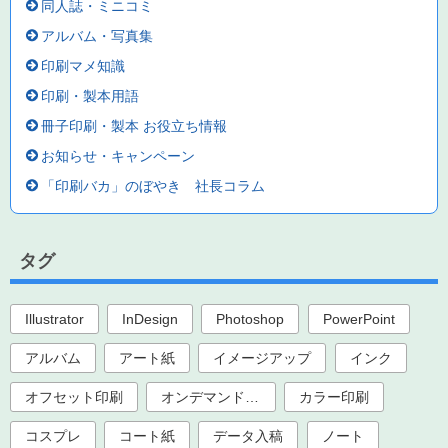
同人誌・ミニコミ
アルバム・写真集
印刷マメ知識
印刷・製本用語
冊子印刷・製本 お役立ち情報
お知らせ・キャンペーン
「印刷バカ」のぼやき 社長コラム
タグ
Illustrator
InDesign
Photoshop
PowerPoint
アルバム
アート紙
イメージアップ
インク
オフセット印刷
オンデマンド印刷
カラー印刷
コスプレ
コート紙
データ入稿
ノート