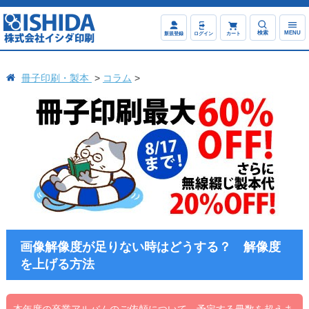
検索
MENU
新規登録
ログイン
カート
冊子印刷・製本
コラム
画像解像度が足りない時はどうする？ 解像度
を上げる方法