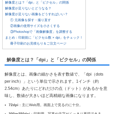
解像度とは？「dpi」と「ピクセル」の関係
解像度が足りないとどうなる？
解像度が足りない画像をどうすればいい？
① 元画像を探す・撮り直す
②画像の使用サイズを小さくする
③Photoshopで「画像解像度」を調整する
まとめ：印刷前に「ピクセル数 × dpi」をチェック！
冊子印刷のお見積もり＆ご注文ページ
解像度とは？「dpi」と「ピクセル」の関係
解像度とは、画像の細かさを表す数値で、「dpi（dots
per inch）」という単位で示されます。1インチ（約
2.54cm）あたりにどれだけの点（ドット）があるかを意
味し、数値が大きいほど高精細な画像になります。
72dpi
：主にWeb用。画面上で見るのに十分。
300〜350dpi
：印刷用。写真や文字がくっきり再現できる。