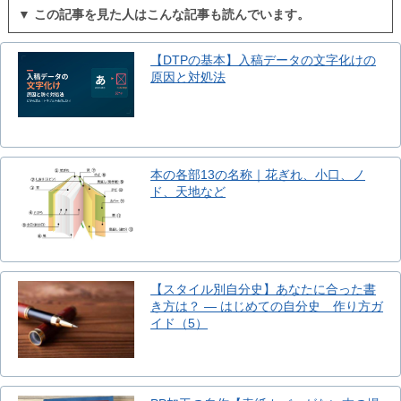
▼ この記事を見た人はこんな記事も読んでいます。
【DTPの基本】入稿データの文字化けの
原因と対処法
本の各部13の名称｜花ぎれ、小口、ノ
ド、天地など
【スタイル別自分史】あなたに合った書
き方は？ ― はじめての自分史 作り方ガ
イド（5）