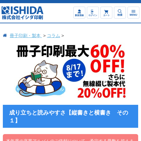
検索
MENU
新規登録
ログイン
カート
冊子印刷・製本
コラム
成り立ちと読みやすさ【縦書きと横書き その
１】