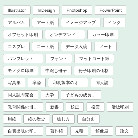
Illustrator
InDesign
Photoshop
PowerPoint
アルバム
アート紙
イメージアップ
インク
オフセット印刷
オンデマンド印刷
カラー印刷
コスプレ
コート紙
データ入稿
ノート
パンフレット印刷
フォント
マットコート紙
モノクロ印刷
中綴じ冊子
冊子印刷の価格
写真集
卒論
印刷製本のオプション加工
同人誌
同人誌即売会
大学
子どもの成長記録
教育関係の冊子印刷（大学、学校、塾）
新書
校正
格安
活版印刷
用紙
紙の歴史
綴じ方
自分史
自費出版の印刷製本
著作権
見積
解像度
論文