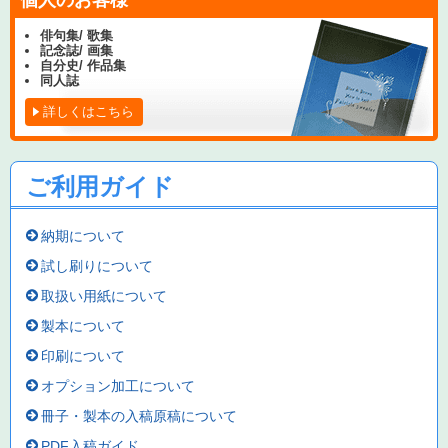
個人のお客様
俳句集/ 歌集
記念誌/ 画集
自分史/ 作品集
同人誌
詳しくはこちら
ご利用ガイド
納期について
試し刷りについて
取扱い用紙について
製本について
印刷について
オプション加工について
冊子・製本の入稿原稿について
PDF入稿ガイド