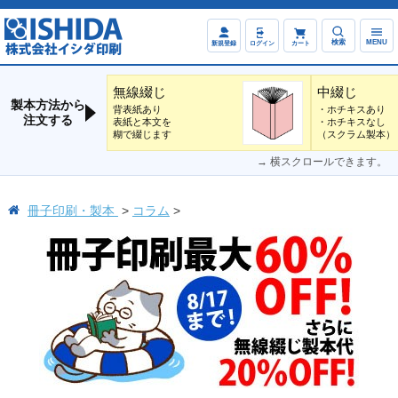
検索
MENU
新規登録
ログイン
カート
無線綴じ
中綴じ
製本方法から
背表紙あり
・ホチキスあり
注文する
表紙と本文を
・ホチキスなし
糊で綴じます
（スクラム製本）
→ 横スクロールできます。
冊子印刷・製本
コラム