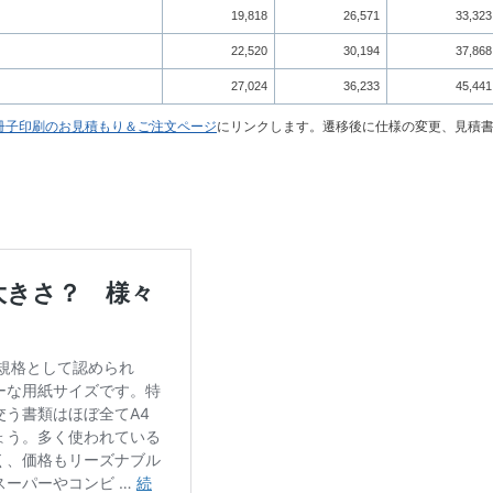
19,818
26,571
33,323
22,520
30,194
37,868
27,024
36,233
45,441
冊子印刷のお見積もり＆ご注文ページ
にリンクします。遷移後に仕様の変更、見積