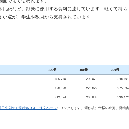
場面でよく使われます。
ト用紙など、頻繁に使用する資料に適しています。軽くて持ち
すい点が、学生や教員から支持されています。
100冊
150冊
200冊
155,740
202,072
248,404
176,978
229,627
275,394
212,374
268,833
330,472
冊子印刷のお見積もり＆ご注文ページ
にリンクします。遷移後に仕様の変更、見積