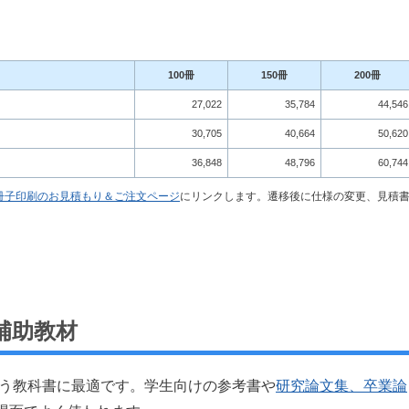
100冊
150冊
200冊
27,022
35,784
44,546
30,705
40,664
50,620
36,848
48,796
60,744
冊子印刷のお見積もり＆ご注文ページ
にリンクします。遷移後に仕様の変更、見積
補助教材
使う教科書に最適です。学生向けの参考書や
研究論文集、卒業論