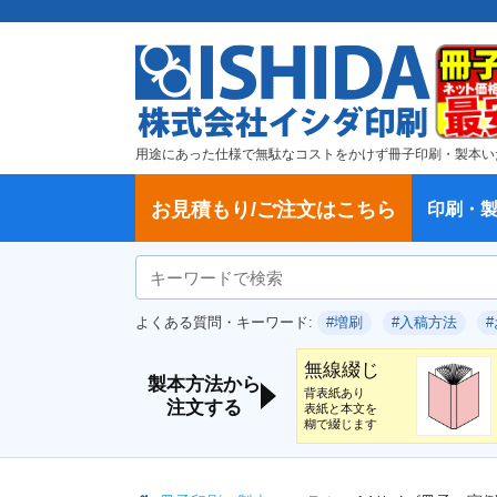
用途にあった仕様で無駄なコストをかけず冊子印刷・製本い
お見積もり/ご注文はこちら
印刷・
ご注文方法
学校・大学、各種スクール
製本方法から選ぶ
冊子
納期、送料
ご注文からお届けまで
お支払方法
仕様変更のお手続き
増刷のご依頼
変更、キャンセル、返品・交換につ
ポイントについて
教材・テキスト
論文・論文集
記念誌
カタログ、パンフレット
文集・詩集
卒園アルバム、卒業アルバム
無線綴じ冊子
中綴じ冊子
平綴じ冊子
リング製本
取扱
製本
冊子
オプ
試し
表紙
デー
オフ
よくある質問・キーワード:
#増刷
#入稿方法
いて
につ
無線綴じ
製本方法から
背表紙あり
注文する
表紙と本文を
糊で綴じます