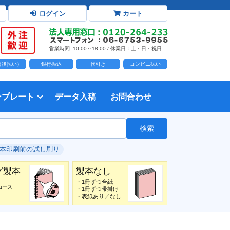
ログイン
カート
営業時間: 10:00～18:00 / 休業日：土・日・祝日
D（後払い）
銀行振込
代引き
コンビニ払い
ンプレート
データ入稿
お問合わせ
トダウンロード
力時の前提知識・注意事項
トを開く
て
て
・イラスト）の配置
て
書を印刷する
タ作成注意点
印刷会社
個人・サークル
検索
綴じ冊子
じ冊子
じ冊子
グ製本
紙（無線綴じ冊子）
クカバー、帯
し
入稿ガイド（word）
教材・テキスト
報告書・資料・会報
論文・論文集
記念誌
カタログ、パンフレット
マニュアル・説明書
自費出版・小説
写真集・作品集
自費出版・小説
文芸誌
文集・詩集
自分史
卒園アルバム、卒業アルバム
#本印刷前の試し刷り
グ製本
製本なし
・1冊ずつ合紙
コース
・1冊ずつ帯掛け
・表紙あり／なし