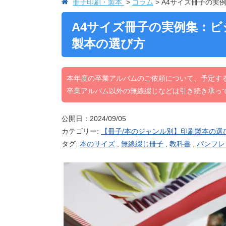
冊子印刷・製本
コラム
A4サイズ冊子の実
A4サイズ冊子の実例集：
製本の選び方
本年度の卒業アルバムのご依頼について、予定す
卒業アルバム以外の無線綴じなどは引き続き承っ
公開日：2024/09/05
カテゴリー:
【冊子/本のジャンル別】印刷製本の選
タグ:
本のサイズ
,
無線綴じ冊子
,
教科書
,
パンフレ