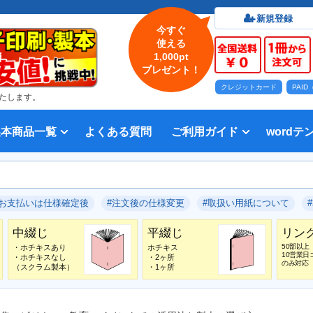
新規登録
今すぐ
使える
1,000pt
プレゼント！
クレジットカード
PAI
たします。
製本商品一覧
よくある質問
ご利用ガイド
wordテ
印刷について
法人・各種団体
印刷カラーから選ぶ
入稿方法
出版社
オプション加工から選ぶ
テンプレー
Word入
テンプレー
前付につい
本文につい
画像（写真
奥付につい
入力した文
デー
い用紙
方法 綴じ方の種類
印刷 対応サイズ
ション加工
刷り
データ無料作成サービス
タ修正サービス
セット印刷、オンデマンド印刷
報告書・資料・会報
記念誌
カタログ、パンフレット
マニュアル・説明書
宗教書
表紙カラー/本文モノクロの冊子
モノクロ冊子
フルカラー冊子
本文のカラー・モノクロ混在印刷
背幅計算ツール
WEB入稿ガイド｜データ作成チェ
対応アプリケーション、ファイル形
教材・テキスト
写真集・作品集
自費出版・小説
文芸誌
文集・詩集
宗教書
自分史
PP加工
ブックカバー、帯
箔押し
見返し加工
扉
片袖折り
穴あけ加工
無線
中綴
平綴
リン
背表
ブッ
箔押
PDF
#お支払いは仕様確定後
#注文後の仕様変更
#取扱い用紙について
いて
ックリスト
式
中綴じ
平綴じ
リン
50部以上
・ホチキスあり
ホチキス
10営業日
・ホチキスなし
・2ヶ所
のみ対応
（スクラム製本）
・1ヶ所