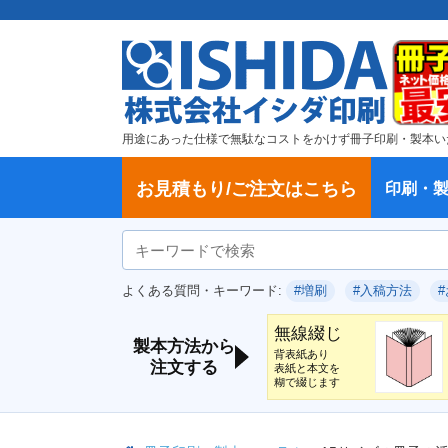
用途にあった仕様で無駄なコストをかけず冊子印刷・製本い
お見積もり/ご注文はこちら
印刷・
ご注文方法
学校・大学、各種スクール
製本方法から選ぶ
冊子
納期、送料
ご注文からお届けまで
お支払方法
仕様変更のお手続き
増刷のご依頼
変更、キャンセル、返品・交換につ
ポイントについて
教材・テキスト
論文・論文集
記念誌
カタログ、パンフレット
文集・詩集
卒園アルバム、卒業アルバム
無線綴じ冊子
中綴じ冊子
平綴じ冊子
リング製本
取扱
製本
冊子
オプ
試し
表紙
デー
オフ
よくある質問・キーワード:
#増刷
#入稿方法
いて
につ
無線綴じ
製本方法から
背表紙あり
注文する
表紙と本文を
糊で綴じます