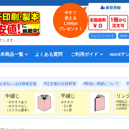
新規登録
今すぐ
使える
1,000pt
プレゼント！
クレジットカード
PAI
たします。
製本商品一覧
よくある質問
ご利用ガイド
wordテ
印刷について
法人・各種団体
印刷カラーから選ぶ
入稿方法
出版社
オプション加工から選ぶ
テンプレー
Word入
テンプレー
前付につい
本文につい
画像（写真
奥付につい
入力した文
デー
い用紙
方法 綴じ方の種類
印刷 対応サイズ
ション加工
刷り
データ無料作成サービス
タ修正サービス
セット印刷、オンデマンド印刷
報告書・資料・会報
記念誌
カタログ、パンフレット
マニュアル・説明書
宗教書
表紙カラー/本文モノクロの冊子
モノクロ冊子
フルカラー冊子
本文のカラー・モノクロ混在印刷
背幅計算ツール
WEB入稿ガイド｜データ作成チェ
対応アプリケーション、ファイル形
教材・テキスト
写真集・作品集
自費出版・小説
文芸誌
文集・詩集
宗教書
自分史
PP加工
ブックカバー、帯
箔押し
見返し加工
扉
片袖折り
穴あけ加工
無線
中綴
平綴
リン
背表
ブッ
箔押
PDF
#お支払いは仕様確定後
#注文後の仕様変更
#取扱い用紙について
いて
ックリスト
式
中綴じ
平綴じ
リン
50部以上
・ホチキスあり
ホチキス
10営業日
・ホチキスなし
・2ヶ所
のみ対応
（スクラム製本）
・1ヶ所