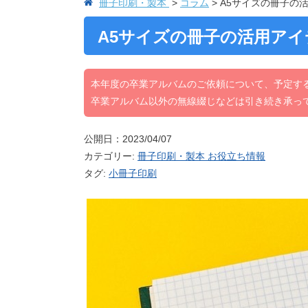
冊子印刷・製本
コラム
A5サイズの冊子の
A5サイズの冊子の活用アイ
本年度の卒業アルバムのご依頼について、予定す
卒業アルバム以外の無線綴じなどは引き続き承っ
公開日：2023/04/07
カテゴリー:
冊子印刷・製本 お役立ち情報
タグ:
小冊子印刷