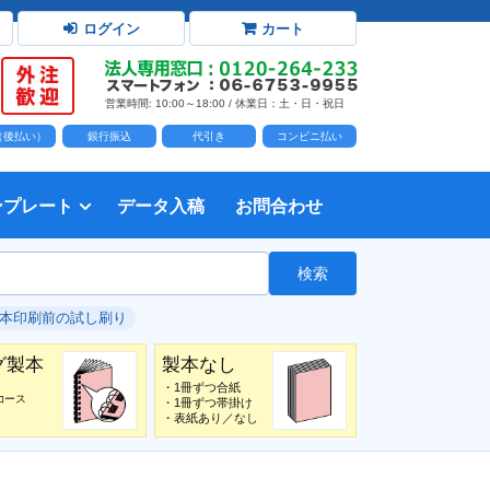
ログイン
カート
営業時間: 10:00～18:00 / 休業日：土・日・祝日
D（後払い）
銀行振込
代引き
コンビニ払い
ンプレート
データ入稿
お問合わせ
トダウンロード
力時の前提知識・注意事項
トを開く
て
て
・イラスト）の配置
て
書を印刷する
タ作成注意点
印刷会社
個人・サークル
検索
綴じ冊子
じ冊子
じ冊子
グ製本
紙（無線綴じ冊子）
クカバー、帯
し
入稿ガイド（word）
教材・テキスト
報告書・資料・会報
論文・論文集
記念誌
カタログ、パンフレット
マニュアル・説明書
自費出版・小説
写真集・作品集
自費出版・小説
文芸誌
文集・詩集
自分史
卒園アルバム、卒業アルバム
#本印刷前の試し刷り
グ製本
製本なし
・1冊ずつ合紙
コース
・1冊ずつ帯掛け
・表紙あり／なし