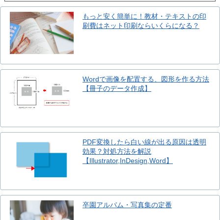
もっと安く簡単に！教材・テキストの印
刷費はネット印刷ならいくらになる？
Wordで画像を配置する、図形を作る方法
【冊子のデータ作成】
PDF変換したら白い線が出る原因は透明
効果？対処方法を解説
【Illustrator,InDesign,Word】
卒園アルバム・写真集の定番