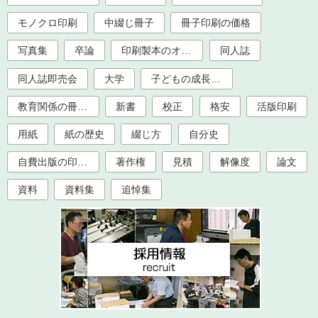
モノクロ印刷
中綴じ冊子
冊子印刷の価格
写真集
卒論
印刷製本のオプション加工
同人誌
同人誌即売会
大学
子どもの成長記録
教育関係の冊子印刷（大学、学校、塾）
新書
校正
格安
活版印刷
用紙
紙の歴史
綴じ方
自分史
自費出版の印刷製本
著作権
見積
解像度
論文
資料
資料集
追悼集