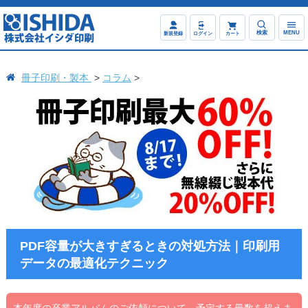
検索
MENU
新規登録
ログイン
カート
冊子印刷・製本
コラム
PDF容量が大きすぎるときの対処方法｜印刷用
データの最適化テクニック