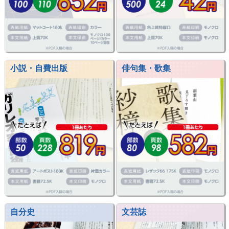
小説・自費出版
俳句集・歌集
自分史
文芸誌