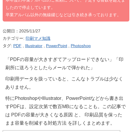
本年度の卒業アルバムのご依頼について、予定する冊数を超えま
したので停止しています。
卒業アルバム以外の無線綴じなどは引き続き承っております。
公開日：2025/11/27
カテゴリー:
印刷マメ知識
タグ:
PDF
,
Illustrator
,
PowerPoint
,
Photoshop
「PDFの容量が大きすぎてアップロードできない」「印
刷所に送ろうとしたらメールで弾かれた」
印刷用データを扱っていると、こんなトラブルは少なく
ありません。
特にPhotoshopやIllustrator、PowerPointなどから書き出
すPDFは、設定次第で数百MBになることも。この記事で
は PDFの容量が大きくなる原因 と、 印刷品質を保った
まま容量を削減する対処方法 を詳しくまとめます。