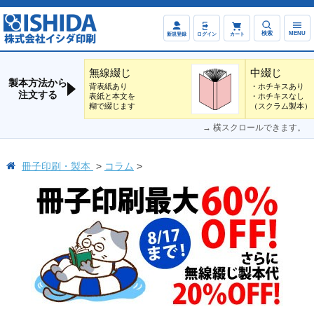
検索
MENU
新規登録
ログイン
カート
無線綴じ
中綴じ
製本方法から
背表紙あり
・ホチキスあり
注文する
表紙と本文を
・ホチキスなし
糊で綴じます
（スクラム製本）
→ 横スクロールできます。
冊子印刷・製本
コラム