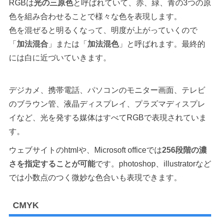
RGBは
光の三原色
と呼ばれていて、赤、緑、青の3つの原
色を組み合わせることで様々な色を表現します。
色を混ぜると明るくなって、明度が上がっていくので
「
加法混合
」または「
加法混色
」と呼ばれます。最終的
には白に近づいていきます。
デジカメ、携帯電話、パソコンのモニター画面、テレビ
のブラウン管、液晶ディスプレイ、プラズマディスプレ
イなど、光を発する媒体はすべてRGBで表現されていま
す。
ウェブサイトのhtmlや、Microsoft officeでは
256段階の濃
さを指定することが可能
です。photoshop、illustratorなど
では小数点のつく微妙な色合いも表現できます。
CMYK