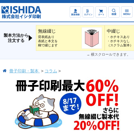
検索
MENU
新規登録
ログイン
カート
無線綴じ
中綴じ
製本方法から
背表紙あり
・ホチキスあり
注文する
表紙と本文を
・ホチキスなし
糊で綴じます
（スクラム製本）
→ 横スクロールできます。
冊子印刷・製本
コラム