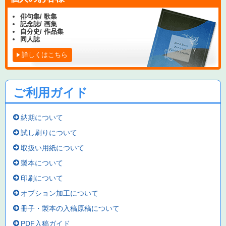
俳句集/ 歌集
記念誌/ 画集
自分史/ 作品集
同人誌
詳しくはこちら
ご利用ガイド
納期について
試し刷りについて
取扱い用紙について
製本について
印刷について
オプション加工について
冊子・製本の入稿原稿について
PDF入稿ガイド