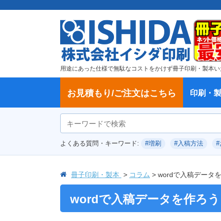
用途にあった仕様で無駄なコストをかけず冊子印刷・製本い
お見積もり/ご注文はこちら
印刷・
ご注文方法
学校・大学、各種スクール
製本方法から選ぶ
冊子
納期、送料
ご注文からお届けまで
お支払方法
仕様変更のお手続き
増刷のご依頼
変更、キャンセル、返品・交換につ
ポイントについて
教材・テキスト
論文・論文集
記念誌
カタログ、パンフレット
文集・詩集
卒園アルバム、卒業アルバム
無線綴じ冊子
中綴じ冊子
平綴じ冊子
リング製本
取扱
製本
冊子
オプ
試し
表紙
デー
オフ
よくある質問・キーワード:
#増刷
#入稿方法
いて
につ
冊子印刷・製本
コラム
wordで入稿デー
wordで入稿データを作ろ