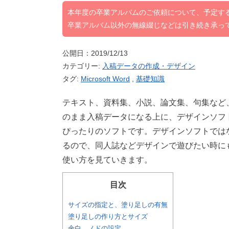
本年度の卒業アルバムのご依頼について、予定す
卒業アルバム以外の無線綴じなどは引き続き承っ
公開日：2019/12/13
カテゴリー:
入稿データの作成・デザイン
タグ:
Microsoft Word
,
基礎知識
テキスト、資料集、小説、論文集、句集など、
のまま入稿データになる上に、デザインソフ
ぴったりのソフトです。デザインソフトでは
るので、同人誌などデザインで遊びたい時に
使い方を見ていきます。
目次
サイズの指定と、塗り足しの有無
塗り足しの作り方とサイズ
余白、ノドの設定