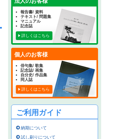
法人のお客様
報告書/ 資料
テキスト/ 問題集
マニュアル
記念誌
詳しくはこちら
個人のお客様
俳句集/ 歌集
記念誌/ 画集
自分史/ 作品集
同人誌
詳しくはこちら
ご利用ガイド
納期について
試し刷りについて