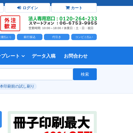
ログイン
カート
営業時間: 10:00～18:00 / 休業日：土・日・祝日
D（後払い）
銀行振込
代引き
コンビニ払い
ンプレート
データ入稿
お問合わせ
トダウンロード
力時の前提知識・注意事項
トを開く
て
て
・イラスト）の配置
て
書を印刷する
タ作成注意点
印刷会社
個人・サークル
検索
綴じ冊子
じ冊子
じ冊子
グ製本
紙（無線綴じ冊子）
クカバー、帯
し
入稿ガイド（word）
教材・テキスト
報告書・資料・会報
論文・論文集
記念誌
カタログ、パンフレット
マニュアル・説明書
自費出版・小説
写真集・作品集
自費出版・小説
文芸誌
文集・詩集
自分史
卒園アルバム、卒業アルバム
#本印刷前の試し刷り