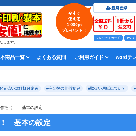
新規登録
今すぐ
使える
1,000pt
プレゼント！
クレジットカード
PAI
たします。
製本商品一覧
よくある質問
ご利用ガイド
wordテ
印刷について
法人・各種団体
印刷カラーから選ぶ
入稿方法
出版社
オプション加工から選ぶ
テンプレー
Word入
テンプレー
前付につい
本文につい
画像（写真
奥付につい
入力した文
デー
い用紙
方法 綴じ方の種類
印刷 対応サイズ
ション加工
刷り
データ無料作成サービス
タ修正サービス
セット印刷、オンデマンド印刷
報告書・資料・会報
記念誌
カタログ、パンフレット
マニュアル・説明書
宗教書
表紙カラー/本文モノクロの冊子
モノクロ冊子
フルカラー冊子
本文のカラー・モノクロ混在印刷
背幅計算ツール
WEB入稿ガイド｜データ作成チェ
対応アプリケーション、ファイル形
教材・テキスト
写真集・作品集
自費出版・小説
文芸誌
文集・詩集
宗教書
自分史
PP加工
ブックカバー、帯
箔押し
見返し加工
扉
片袖折り
穴あけ加工
無線
中綴
平綴
リン
背表
ブッ
箔押
PDF
#お支払いは仕様確定後
#注文後の仕様変更
#取扱い用紙について
いて
ックリスト
式
タを作ろう！ 基本の設定
う！ 基本の設定