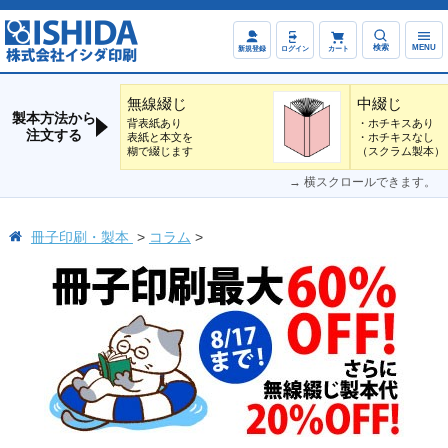
検索
MENU
新規登録
ログイン
カート
無線綴じ
中綴じ
製本方法から
背表紙あり
・ホチキスあり
注文する
表紙と本文を
・ホチキスなし
糊で綴じます
（スクラム製本）
→ 横スクロールできます。
冊子印刷・製本
コラム