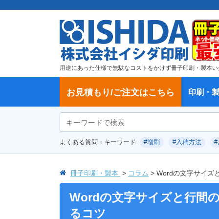
用途にあった仕様で無駄なコストをかけず冊子印刷・製本い
お見積もり/ご注文はこちら
印刷・
ご注文方法
学校・大学、各種スクール
製本方法から選ぶ
冊子
納期、送料
ご注文からお届けまで
お支払方法
仕様変更のお手続き
増刷のご依頼
変更、キャンセル、返品・交換につ
ポイントについて
教材・テキスト
論文・論文集
記念誌
カタログ、パンフレット
文集・詩集
卒園アルバム、卒業アルバム
無線綴じ冊子
中綴じ冊子
平綴じ冊子
リング製本
取扱
製本
冊子
オプ
試し
表紙
デー
オフ
よくある質問・キーワード:
#増刷
#入稿方法
いて
につ
冊子印刷・製本
コラム
Wordの文字サイ
Wordの文字サイズと行間
るコツ