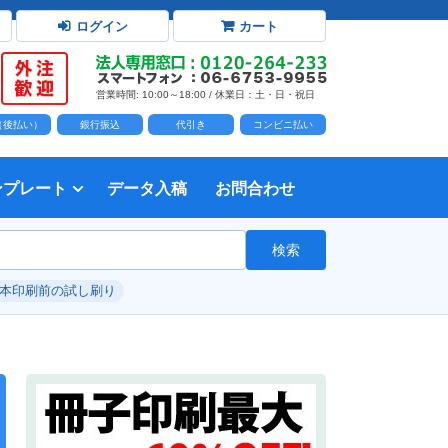
ログイン
カート
営業時間: 10:00～18:00 / 休業日：土・日・祝日
D（後払い）
銀行振込
代引き
コンビニ払い
ンプレート
データ入稿
お問合わせ
トダウンロード
力時の前提知識・注意事項
トを開く
て
て
・イラスト）の配置
て
書を印刷する
タ作成注意点
印刷会社
個人・サークル
検索
綴じ冊子
じ冊子
じ冊子
グ製本
紙（無線綴じ冊子）
クカバー、帯
し
入稿ガイド（word）
教材・テキスト
報告書・資料・会報
論文・論文集
記念誌
カタログ、パンフレット
マニュアル・説明書
自費出版・小説
写真集・作品集
自費出版・小説
文芸誌
文集・詩集
自分史
卒園アルバム、卒業アルバム
#本印刷前の試し刷り