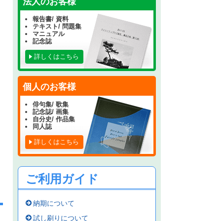
法人のお客様
報告書/ 資料
テキスト/ 問題集
マニュアル
記念誌
詳しくはこちら
個人のお客様
俳句集/ 歌集
記念誌/ 画集
自分史/ 作品集
同人誌
詳しくはこちら
ご利用ガイド
納期について
試し刷りについて