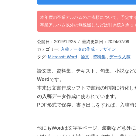
本年度の卒業アルバムのご依頼について、予定す
卒業アルバム以外の無線綴じなどは引き続き承っ
公開日：2019/12/25 / 最終更新日：2024/07/09
カテゴリー:
入稿データの作成・デザイン
タグ:
Microsoft Word
,
論文
,
資料集
,
データ入稿
論文集、資料集、テキスト、句集、小説など
Word
です。
本来は文書作成ソフトで書籍の印刷に特化し
の入稿データ作成
に使われています。
PDF形式で保存、書き出しをすれば、入稿
他にもWordは文字やページ、装飾など意外