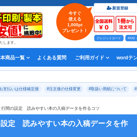
新規登録
今すぐ
使える
1,000pt
プレゼント！
クレジットカード
PAI
たします。
製本商品一覧
よくある質問
ご利用ガイド
wordテ
印刷について
法人・各種団体
印刷カラーから選ぶ
入稿方法
出版社
オプション加工から選ぶ
テンプレー
Word入
テンプレー
前付につい
本文につい
画像（写真
奥付につい
入力した文
デー
い用紙
方法 綴じ方の種類
印刷 対応サイズ
ション加工
刷り
データ無料作成サービス
タ修正サービス
セット印刷、オンデマンド印刷
報告書・資料・会報
記念誌
カタログ、パンフレット
マニュアル・説明書
宗教書
表紙カラー/本文モノクロの冊子
モノクロ冊子
フルカラー冊子
本文のカラー・モノクロ混在印刷
背幅計算ツール
WEB入稿ガイド｜データ作成チェ
対応アプリケーション、ファイル形
教材・テキスト
写真集・作品集
自費出版・小説
文芸誌
文集・詩集
宗教書
自分史
PP加工
ブックカバー、帯
箔押し
見返し加工
扉
片袖折り
穴あけ加工
無線
中綴
平綴
リン
背表
ブッ
箔押
PDF
#お支払いは仕様確定後
#注文後の仕様変更
#取扱い用紙について
いて
ックリスト
式
ズと行間の設定 読みやすい本の入稿データを作るコツ
の設定 読みやすい本の入稿データを作