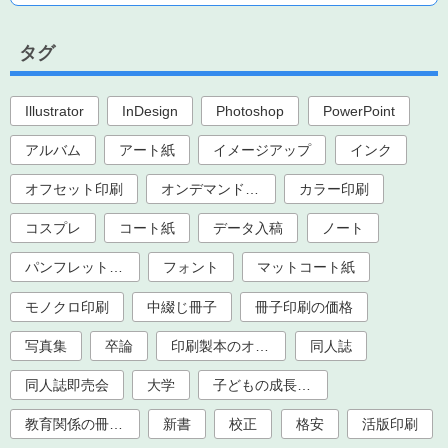
タグ
Illustrator
InDesign
Photoshop
PowerPoint
アルバム
アート紙
イメージアップ
インク
オフセット印刷
オンデマンド印刷
カラー印刷
コスプレ
コート紙
データ入稿
ノート
パンフレット印刷
フォント
マットコート紙
モノクロ印刷
中綴じ冊子
冊子印刷の価格
写真集
卒論
印刷製本のオプション加工
同人誌
同人誌即売会
大学
子どもの成長記録
教育関係の冊子印刷（大学、学校、塾）
新書
校正
格安
活版印刷