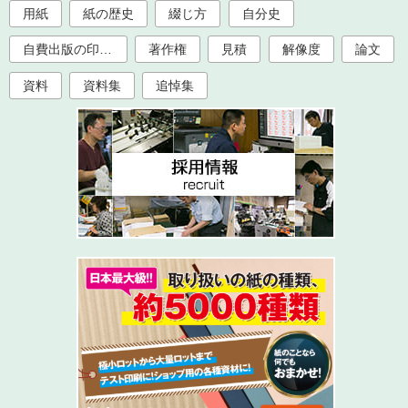
用紙
紙の歴史
綴じ方
自分史
自費出版の印刷製本
著作権
見積
解像度
論文
資料
資料集
追悼集