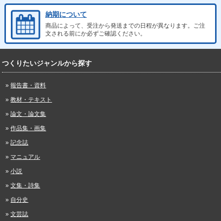
納期について
商品によって、受注から発送までの日程が異なります。ご注
文される前にか必ずご確認ください。
つくりたいジャンルから探す
報告書・資料
教材・テキスト
論文・論文集
作品集・画集
記念誌
マニュアル
小説
文集・詩集
自分史
文芸誌