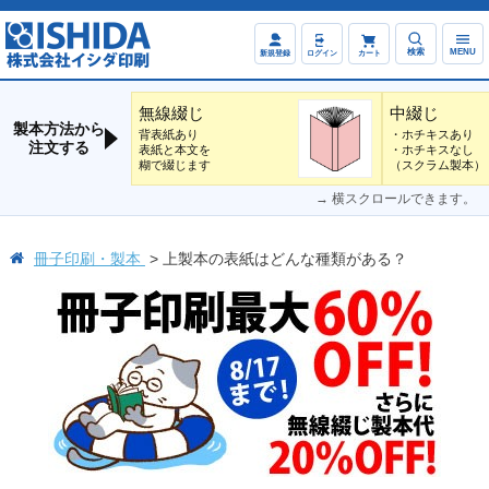
検索
MENU
新規登録
ログイン
カート
無線綴じ
中綴じ
製本方法から
背表紙あり
・ホチキスあり
注文する
表紙と本文を
・ホチキスなし
糊で綴じます
（スクラム製本）
→ 横スクロールできます。
冊子印刷・製本
上製本の表紙はどんな種類がある？