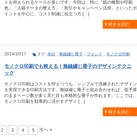
トを抑えられるケースが多いです。今回は、特に「紙の種類や印刷
色」「入稿データの整え方」「割引やキャンペーン活用」といったポ
イントを中心に、コスト削減に役立つ方 […]
続きを読む
2024/10/17
タグ:
余白
,
無線綴じ冊子
,
フォント
,
モノクロ印刷
モノクロ印刷でも映える！無線綴じ冊子のデザインテクニ
ック
モノクロ印刷はコストを抑えつつも、シンプルで洗練されたデザイン
を実現できる印刷方法です。無線綴じ冊子と組み合わせれば、低予算
のままページ数が多く見た目も本格的な冊子が作れます。ここでは、
モノクロ印刷を効果的に活かすデザイ […]
続きを読む
次へ »
2
3
4
5