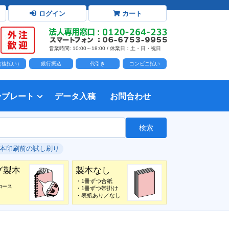
ログイン
カート
営業時間: 10:00～18:00 / 休業日：土・日・祝日
D（後払い）
銀行振込
代引き
コンビニ払い
ンプレート
データ入稿
お問合わせ
トダウンロード
力時の前提知識・注意事項
トを開く
て
て
・イラスト）の配置
て
書を印刷する
タ作成注意点
印刷会社
個人・サークル
検索
綴じ冊子
じ冊子
じ冊子
グ製本
紙（無線綴じ冊子）
クカバー、帯
し
入稿ガイド（word）
教材・テキスト
報告書・資料・会報
論文・論文集
記念誌
カタログ、パンフレット
マニュアル・説明書
自費出版・小説
写真集・作品集
自費出版・小説
文芸誌
文集・詩集
自分史
卒園アルバム、卒業アルバム
#本印刷前の試し刷り
グ製本
製本なし
・1冊ずつ合紙
コース
・1冊ずつ帯掛け
・表紙あり／なし