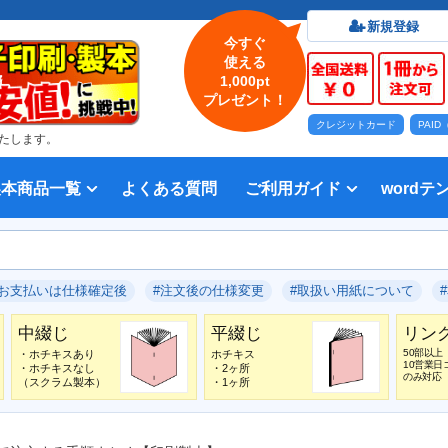
新規登録
今すぐ
使える
1,000pt
プレゼント！
クレジットカード
PAI
たします。
製本商品一覧
よくある質問
ご利用ガイド
wordテ
印刷について
法人・各種団体
印刷カラーから選ぶ
入稿方法
出版社
オプション加工から選ぶ
テンプレー
Word入
テンプレー
前付につい
本文につい
画像（写真
奥付につい
入力した文
デー
い用紙
方法 綴じ方の種類
印刷 対応サイズ
ション加工
刷り
データ無料作成サービス
タ修正サービス
セット印刷、オンデマンド印刷
報告書・資料・会報
記念誌
カタログ、パンフレット
マニュアル・説明書
宗教書
表紙カラー/本文モノクロの冊子
モノクロ冊子
フルカラー冊子
本文のカラー・モノクロ混在印刷
背幅計算ツール
WEB入稿ガイド｜データ作成チェ
対応アプリケーション、ファイル形
教材・テキスト
写真集・作品集
自費出版・小説
文芸誌
文集・詩集
宗教書
自分史
PP加工
ブックカバー、帯
箔押し
見返し加工
扉
片袖折り
穴あけ加工
無線
中綴
平綴
リン
背表
ブッ
箔押
PDF
#お支払いは仕様確定後
#注文後の仕様変更
#取扱い用紙について
いて
ックリスト
式
中綴じ
平綴じ
リン
50部以上
・ホチキスあり
ホチキス
10営業日
・ホチキスなし
・2ヶ所
のみ対応
（スクラム製本）
・1ヶ所