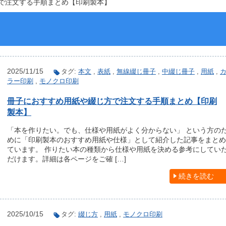
で注文する手順まとめ【印刷製本】
2025/11/15
タグ:
本文
,
表紙
,
無線綴じ冊子
,
中綴じ冊子
,
用紙
,
ラー印刷
,
モノクロ印刷
冊子におすすめ用紙や綴じ方で注文する手順まとめ【印刷
製本】
「本を作りたい。でも、仕様や用紙がよく分からない」 という方の
めに「印刷製本のおすすめ用紙や仕様」として紹介した記事をまとめ
ています。 作りたい本の種類から仕様や用紙を決める参考にしてい
だけます。詳細は各ページをご確 […]
続きを読む
2025/10/15
タグ:
綴じ方
,
用紙
,
モノクロ印刷