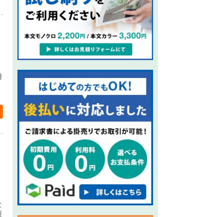
用
な
製