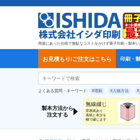
用途にあった仕様で無駄なコストをかけず冊子印刷・製本い
お見積もり/ご注文はこちら
印刷・
ご注文方法
学校・大学、各種スクール
製本方法から選ぶ
冊子
納期、送料
ご注文からお届けまで
お支払方法
仕様変更のお手続き
増刷のご依頼
変更、キャンセル、返品・交換につ
ポイントについて
教材・テキスト
論文・論文集
記念誌
カタログ、パンフレット
文集・詩集
卒園アルバム、卒業アルバム
無線綴じ冊子
中綴じ冊子
平綴じ冊子
リング製本
取扱
製本
冊子
オプ
試し
表紙
デー
オフ
よくある質問・キーワード:
#増刷
#入稿方法
いて
につ
無線綴じ
製本方法から
背表紙あり
注文する
表紙と本文を
糊で綴じます