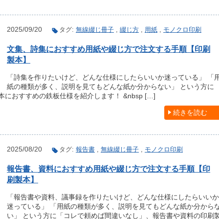
2025/09/20
タグ:
無線綴じ冊子
,
綴じ方
,
用紙
,
モノクロ印刷
文集、詩集におすすめ用紙や綴じ方で注文する手順【印刷
製本】
「詩集を作りたいけど、どんな仕様にしたらいいか迷っている」 「
紙の種類が多く、説明を見てもどんな紙か分からない」 という方に
おすすめの鉄板仕様を紹介します！ &nbsp […]
続きを読む
2025/08/20
タグ:
報告書
,
無線綴じ冊子
,
モノクロ印刷
報告書、資料におすすめ用紙や綴じ方で注文する手順【印
刷製本】
「報告書や資料、議事録を作りたいけど、どんな仕様にしたらいいか
迷っている」 「用紙の種類が多く、説明を見てもどんな紙か分から
い」 という方に「コレで頼めば間違いなし」、報告書や資料の印刷