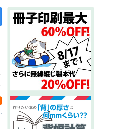
カ
た
た