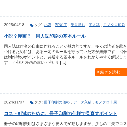
2025/04/18
タグ:
小説
,
PP加工
,
塗り足し
,
同人誌
,
モノクロ印刷
小説？漫画？ 同人誌印刷の基本ルール
同人誌は作者の自由に作れることが魅力的ですが、多くの読者を惹き
つけるためには、ある一定のルールを守っていた方が無難です。 今
は制作時のポイントと、共通する基本ルールをわかりやすく解説しま
す！ 小説と漫画の違い 小説 サ […]
続きを読む
2024/11/07
タグ:
冊子印刷の価格
,
データ入稿
,
モノクロ印刷
コスト削減のために、冊子印刷の仕様で見直すポイント
冊子の印刷費用はさまざまな要因で変動しますが、少しの工夫でコス