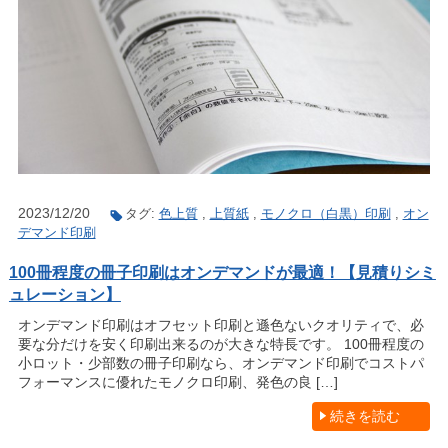
2023/12/20
タグ:
色上質
,
上質紙
,
モノクロ（白黒）印刷
,
オン
デマンド印刷
100冊程度の冊子印刷はオンデマンドが最適！【見積りシミ
ュレーション】
オンデマンド印刷はオフセット印刷と遜色ないクオリティで、必
要な分だけを安く印刷出来るのが大きな特長です。 100冊程度の
小ロット・少部数の冊子印刷なら、オンデマンド印刷でコストパ
フォーマンスに優れたモノクロ印刷、発色の良 […]
続きを読む