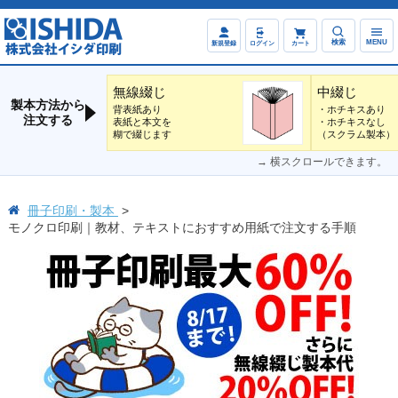
検索
MENU
新規登録
ログイン
カート
無線綴じ
中綴じ
製本方法から
背表紙あり
・ホチキスあり
注文する
表紙と本文を
・ホチキスなし
糊で綴じます
（スクラム製本）
→ 横スクロールできます。
冊子印刷・製本
モノクロ印刷｜教材、テキストにおすすめ用紙で注文する手順