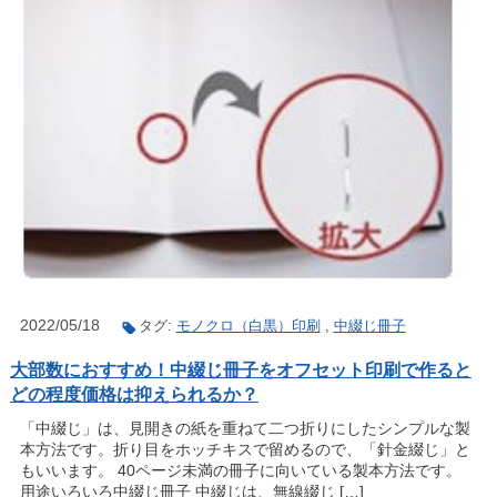
2022/05/18
タグ:
モノクロ（白黒）印刷
,
中綴じ冊子
大部数におすすめ！中綴じ冊子をオフセット印刷で作ると
どの程度価格は抑えられるか？
「中綴じ」は、見開きの紙を重ねて二つ折りにしたシンプルな製
本方法です。折り目をホッチキスで留めるので、「針金綴じ」と
もいいます。 40ページ未満の冊子に向いている製本方法です。
用途いろいろ中綴じ冊子 中綴じは、無線綴じ […]