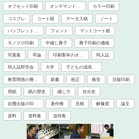
オフセット印刷
オンデマンド印刷
カラー印刷
コスプレ
コート紙
データ入稿
ノート
パンフレット印刷
フォント
マットコート紙
モノクロ印刷
中綴じ冊子
冊子印刷の価格
写真集
卒論
印刷製本のオプション加工
同人誌
同人誌即売会
大学
子どもの成長記録
教育関係の冊子印刷（大学、学校、塾）
新書
校正
格安
活版印刷
用紙
紙の歴史
綴じ方
自分史
自費出版の印刷製本
著作権
見積
解像度
論文
資料
資料集
追悼集