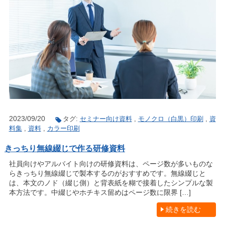
2023/09/20
タグ:
セミナー向け資料
,
モノクロ（白黒）印刷
,
資
料集
,
資料
,
カラー印刷
きっちり無線綴じで作る研修資料
社員向けやアルバイト向けの研修資料は、ページ数が多いものな
らきっちり無線綴じで製本するのがおすすめです。無線綴じと
は、本文のノド（綴じ側）と背表紙を糊で接着したシンプルな製
本方法です。中綴じやホチキス留めはページ数に限界 […]
続きを読む