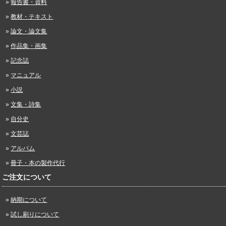
報告書・資料
教材・テキスト
論文・論文集
作品集・画集
記念誌
マニュアル
小説
文集・詩集
自分史
文芸誌
アルバム
冊子・本の製作代行
ご注文について
納期について
試し刷りについて