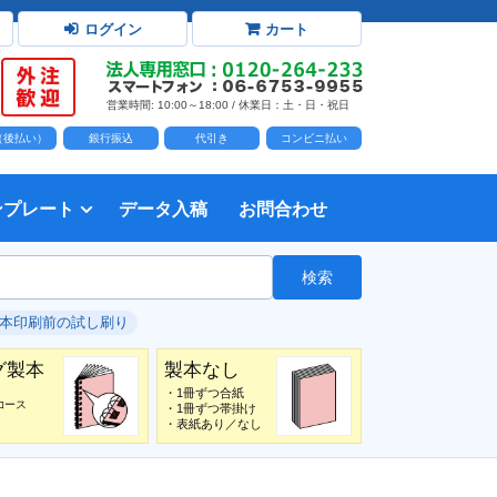
ログイン
カート
営業時間: 10:00～18:00 / 休業日：土・日・祝日
D（後払い）
銀行振込
代引き
コンビニ払い
ンプレート
データ入稿
お問合わせ
トダウンロード
力時の前提知識・注意事項
トを開く
て
て
・イラスト）の配置
て
書を印刷する
タ作成注意点
印刷会社
個人・サークル
検索
綴じ冊子
じ冊子
じ冊子
グ製本
紙（無線綴じ冊子）
クカバー、帯
し
入稿ガイド（word）
教材・テキスト
報告書・資料・会報
論文・論文集
記念誌
カタログ、パンフレット
マニュアル・説明書
自費出版・小説
写真集・作品集
自費出版・小説
文芸誌
文集・詩集
自分史
卒園アルバム、卒業アルバム
#本印刷前の試し刷り
グ製本
製本なし
・1冊ずつ合紙
コース
・1冊ずつ帯掛け
・表紙あり／なし