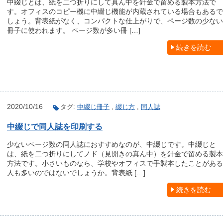
中綴じとは、紙を二つ折りにして真ん中を針金で留める製本方法で
す。オフィスのコピー機に中綴じ機能が内蔵されている場合もあるで
しょう。背表紙がなく、コンパクトな仕上がりで、ページ数の少ない
冊子に使われます。 ページ数が多い冊 […]
続きを読む
2020/10/16
タグ:
中綴じ冊子
,
綴じ方
,
同人誌
中綴じで同人誌を印刷する
少ないページ数の同人誌におすすめなのが、中綴じです。中綴じと
は、紙を二つ折りにしてノド（見開きの真ん中）を針金で留める製本
方法です。小さいものなら、学校やオフィスで手製本したことがある
人も多いのではないでしょうか。背表紙 […]
続きを読む