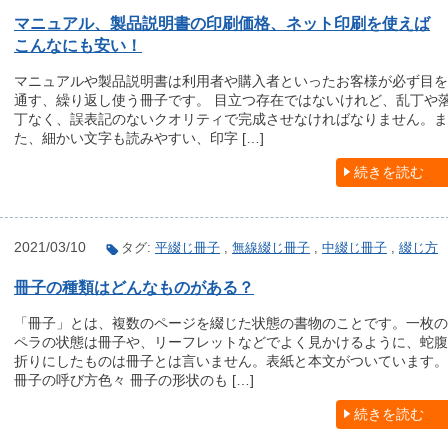
マニュアル、製品説明書の印刷価格、ネット印刷を使えば
こんなにも安い！
マニュアルや製品説明書は利用者や購入者といったお客様が必ず目を
通す、繰り返し使う冊子です。 目立つ存在ではないけれど、乱丁や
丁なく、誤表記のないクオリティで完成させなければなりません。ま
た、細かい文字も読みやすい、印字 […]
続きを読む
2021/03/10
タグ:
平綴じ冊子
,
無線綴じ冊子
,
中綴じ冊子
,
綴じ方
冊子の種類はどんなものがある？
「冊子」とは、複数のページを綴じた状態の書物のことです。一枚の
ペラの状態は冊子や、リーフレットなどでよく見かけるように、蛇腹
折りにしたものは冊子とは言いません。表紙と本文がついています。
冊子の呼び方色々 冊子の形状のも […]
続きを読む