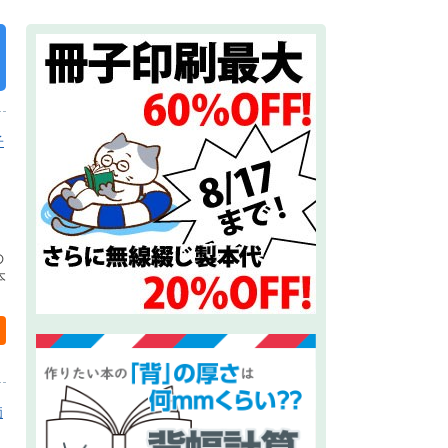
子
の
本
価