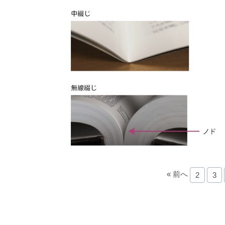
« 前へ
2
3