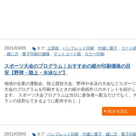
2021/03/05
タグ:
上質紙
,
パンフレット印刷
,
中綴じ冊子
,
コート
,
綴じ方
,
冊子印刷の価格
,
マットコート紙
,
カラー印刷
スポーツ大会のプログラム｜おすすめの紙や印刷価格の目
安【野球・陸上・水泳など】
地域や企業の運動会、陸上競技大会、野球や水泳の大会などスポーツ
大会のプログラムを印刷するときの紙や表紙作りのポイントを紹介し
ます。 スポーツ大会プログラムは当日に参加者へ配るだけでなく、
ラシの役割もできるように配布すれ […]
続きを読む
2021/03/03
タグ:
パンフレット印刷
,
中綴じ冊子
,
綴じ方
,
冊子印