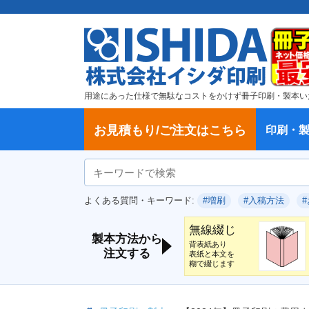
用途にあった仕様で無駄なコストをかけず冊子印刷・製本い
お見積もり/ご注文はこちら
印刷・
ご注文方法
学校・大学、各種スクール
製本方法から選ぶ
冊子
納期、送料
ご注文からお届けまで
お支払方法
仕様変更のお手続き
増刷のご依頼
変更、キャンセル、返品・交換につ
ポイントについて
教材・テキスト
論文・論文集
記念誌
カタログ、パンフレット
文集・詩集
卒園アルバム、卒業アルバム
無線綴じ冊子
中綴じ冊子
平綴じ冊子
リング製本
取扱
製本
冊子
オプ
試し
表紙
デー
オフ
よくある質問・キーワード:
#増刷
#入稿方法
いて
につ
無線綴じ
製本方法から
背表紙あり
注文する
表紙と本文を
糊で綴じます