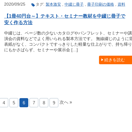
2020/09/25
タグ:
製本激安
,
中綴じ冊子
,
冊子印刷の価格
,
資料
【1冊40円台～】テキスト・セミナー教材を中綴じ冊子で
安く作る方法
中綴じは、ページ数の少ないカタログやパンフレット、セミナーや講
演会の資料などでよく用いられる製本方法です。 無線綴じのように
表紙がなく、コンパクトですっきりした軽量な仕上がりで、持ち帰り
にもかさばらず、セミナーや展示会 […]
続きを読む
次へ »
4
5
6
7
8
9