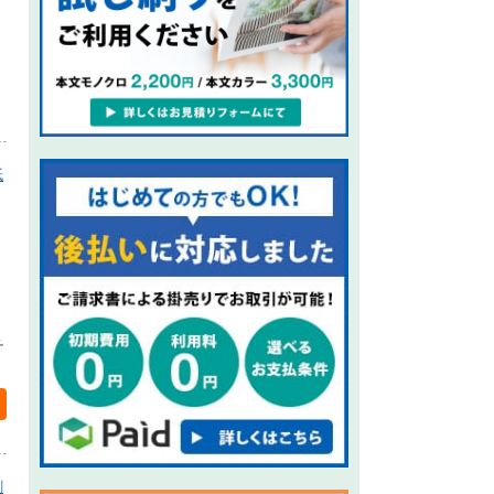
紙
チ
刷