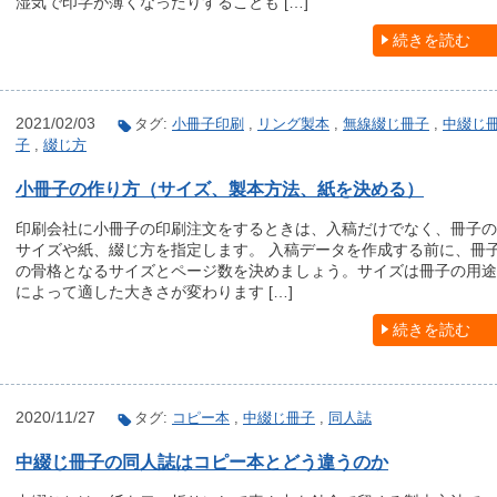
湿気で印字が薄くなったりすることも […]
続きを読む
2021/02/03
タグ:
小冊子印刷
,
リング製本
,
無線綴じ冊子
,
中綴じ
子
,
綴じ方
小冊子の作り方（サイズ、製本方法、紙を決める）
印刷会社に小冊子の印刷注文をするときは、入稿だけでなく、冊子の
サイズや紙、綴じ方を指定します。 入稿データを作成する前に、冊
の骨格となるサイズとページ数を決めましょう。サイズは冊子の用途
によって適した大きさが変わります […]
続きを読む
2020/11/27
タグ:
コピー本
,
中綴じ冊子
,
同人誌
中綴じ冊子の同人誌はコピー本とどう違うのか