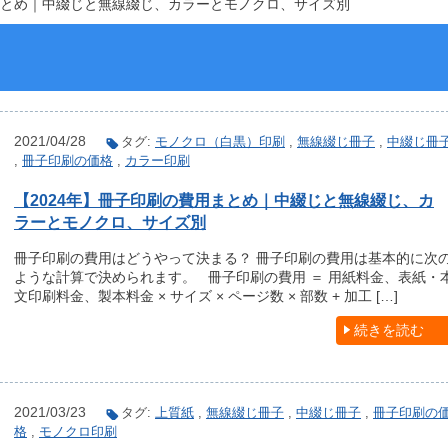
用まとめ｜中綴じと無線綴じ、カラーとモノクロ、サイズ別
2021/04/28
タグ:
モノクロ（白黒）印刷
,
無線綴じ冊子
,
中綴じ冊
,
冊子印刷の価格
,
カラー印刷
【2024年】冊子印刷の費用まとめ｜中綴じと無線綴じ、カ
ラーとモノクロ、サイズ別
冊子印刷の費用はどうやって決まる？ 冊子印刷の費用は基本的に次
ような計算で決められます。 冊子印刷の費用 ＝ 用紙料金、表紙・
文印刷料金、製本料金 × サイズ × ページ数 × 部数 + 加工 […]
続きを読む
2021/03/23
タグ:
上質紙
,
無線綴じ冊子
,
中綴じ冊子
,
冊子印刷の
格
,
モノクロ印刷