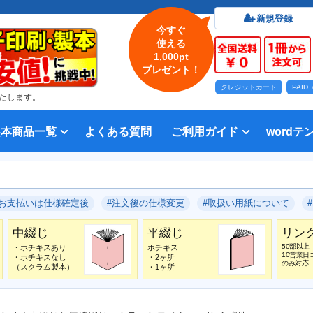
新規登録
今すぐ
使える
1,000pt
プレゼント！
クレジットカード
PAI
たします。
製本商品一覧
よくある質問
ご利用ガイド
wordテ
印刷について
法人・各種団体
印刷カラーから選ぶ
入稿方法
出版社
オプション加工から選ぶ
テンプレー
Word入
テンプレー
前付につい
本文につい
画像（写真
奥付につい
入力した文
デー
い用紙
方法 綴じ方の種類
印刷 対応サイズ
ション加工
刷り
データ無料作成サービス
タ修正サービス
セット印刷、オンデマンド印刷
報告書・資料・会報
記念誌
カタログ、パンフレット
マニュアル・説明書
宗教書
表紙カラー/本文モノクロの冊子
モノクロ冊子
フルカラー冊子
本文のカラー・モノクロ混在印刷
背幅計算ツール
WEB入稿ガイド｜データ作成チェ
対応アプリケーション、ファイル形
教材・テキスト
写真集・作品集
自費出版・小説
文芸誌
文集・詩集
宗教書
自分史
PP加工
ブックカバー、帯
箔押し
見返し加工
扉
片袖折り
穴あけ加工
無線
中綴
平綴
リン
背表
ブッ
箔押
PDF
#お支払いは仕様確定後
#注文後の仕様変更
#取扱い用紙について
いて
ックリスト
式
中綴じ
平綴じ
リン
50部以上
・ホチキスあり
ホチキス
10営業日
・ホチキスなし
・2ヶ所
のみ対応
（スクラム製本）
・1ヶ所