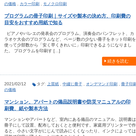
の価格
,
カラー印刷
,
モノクロ印刷
プログラムの冊子印刷｜サイズや製本の決め方、印刷費の
目安をおすすめ用紙で知る
ピアノやバレエの発表会のプログラム、演奏会のパンフレット、カ
ラオケ大会のプログラムなど、ページ数の少ない冊子をネット印刷を
使って少部数から「安く早くきれいに」印刷できるようになりまし
た。 プログラムを印刷す […]
続きを読む
2021/02/12
タグ:
上質紙
,
中綴じ冊子
,
オンデマンド印刷
,
冊子印
の価格
マンション、アパートの備品説明書や防災マニュアルの印
刷費、紙や製本方法
マンションやアパートなど、室内にある備品のマニュアル、説明書は
冊子にして設置、配布しておくとと便利です。家庭用プリンターで作
ると、小さい文字がにじんで読みにくくなったり、インクによっては