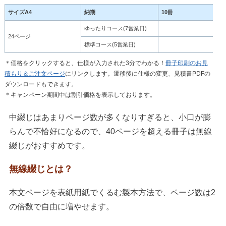
サイズA4
納期
10冊
ゆったりコース(7営業日)
6,
24ページ
標準コース(5営業日)
8,
＊価格をクリックすると、仕様が入力された3分でわかる！
冊子印刷のお見
積もり＆ご注文ページ
にリンクします。遷移後に仕様の変更、見積書PDFの
ダウンロードもできます。
＊キャンペーン期間中は割引価格を表示しております。
中綴じはあまりページ数が多くなりすぎると、小口が膨
らんで不恰好になるので、40ページを超える冊子は無線
綴じがおすすめです。
無線綴じとは？
本文ページを表紙用紙でくるむ製本方法で、ページ数は2
の倍数で自由に増やせます。