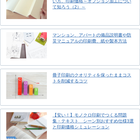
い方、印刷価格～オプション加工につい
て知ろう（2）～
マンション、アパートの備品説明書や防
災マニュアルの印刷費、紙や製本方法
冊子印刷のクオリティを保ったままコス
トを削減するコツ
【安い！】モノクロ印刷でつくる問題
集・テキスト シーン別おすすめ仕様3選
と印刷価格シミュレーション