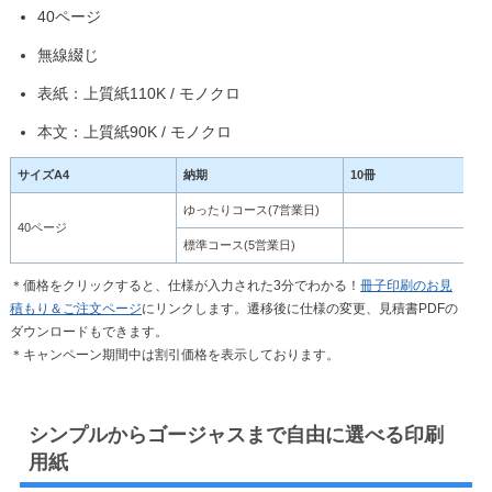
40ページ
無線綴じ
表紙：上質紙110K / モノクロ
本文：上質紙90K / モノクロ
サイズA4
納期
10冊
ゆったりコース(7営業日)
8,
40ページ
標準コース(5営業日)
10,
＊価格をクリックすると、仕様が入力された3分でわかる！
冊子印刷のお見
積もり＆ご注文ページ
にリンクします。遷移後に仕様の変更、見積書PDFの
ダウンロードもできます。
＊キャンペーン期間中は割引価格を表示しております。
シンプルからゴージャスまで自由に選べる印刷
用紙