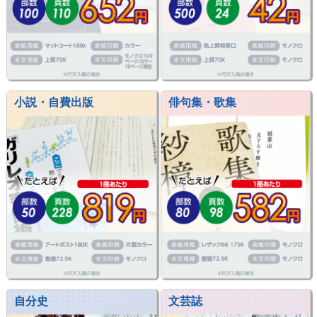
小説・自費出版
俳句集・歌集
自分史
文芸誌