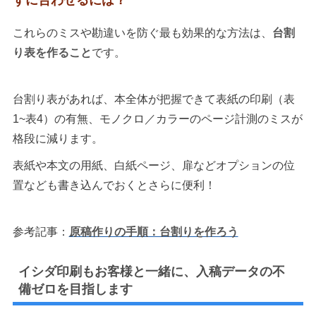
ずに合わせるには？
これらのミスや勘違いを防ぐ最も効果的な方法は、
台割
り表を作ること
です。
台割り表があれば、本全体が把握できて表紙の印刷（表
1~表4）の有無、モノクロ／カラーのページ計測のミスが
格段に減ります。
表紙や本文の用紙、白紙ページ、扉などオプションの位
置なども書き込んでおくとさらに便利！
参考記事：
原稿作りの手順：台割りを作ろう
イシダ印刷もお客様と一緒に、入稿データの不
備ゼロを目指します