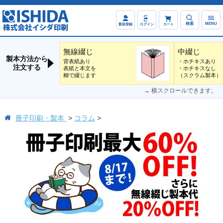
検索
MENU
新規登録
ログイン
カート
無線綴じ
中綴じ
製本方法から
背表紙あり
・ホチキスあり
注文する
表紙と本文を
・ホチキスなし
糊で綴じます
（スクラム製本）
→ 横スクロールできます。
冊子印刷・製本
コラム