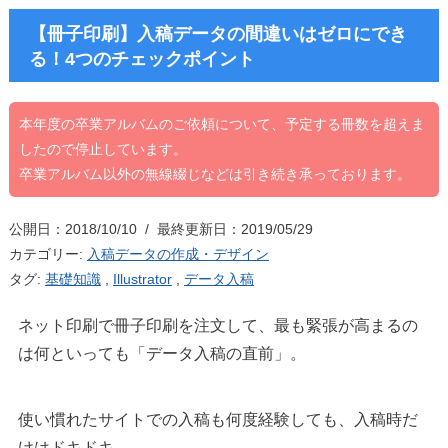
【冊子印刷】入稿データの間違いはゼロにでき
る！4つのチェックポイント
本年度の卒業アルバムのご依頼について、予定する冊数を超えま
したので停止しています。
卒業アルバム以外の無線綴じなどは引き続き承っております。
公開日：2018/10/10 / 最終更新日：2019/05/29
カテゴリー:
入稿データの作成・デザイン
タグ:
基礎知識
,
Illustrator
,
データ入稿
ネット印刷で冊子印刷を注文して、最も緊張が高まるの
は何といっても「データ入稿の直前」。
使い慣れたサイトでの入稿も何度経験しても、入稿時だ
けはドキドキ…。