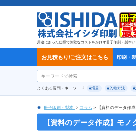
用途にあった仕様で無駄なコストをかけず冊子印刷・製本い
お見積もり/ご注文はこちら
印刷・
ご注文方法
学校・大学、各種スクール
製本方法から選ぶ
冊子
納期、送料
ご注文からお届けまで
お支払方法
仕様変更のお手続き
増刷のご依頼
変更、キャンセル、返品・交換につ
ポイントについて
教材・テキスト
論文・論文集
記念誌
カタログ、パンフレット
文集・詩集
卒園アルバム、卒業アルバム
無線綴じ冊子
中綴じ冊子
平綴じ冊子
リング製本
取扱
製本
冊子
オプ
試し
表紙
デー
オフ
よくある質問・キーワード:
#増刷
#入稿方法
いて
につ
冊子印刷・製本
コラム
【資料のデータ作成
【資料のデータ作成】モノ