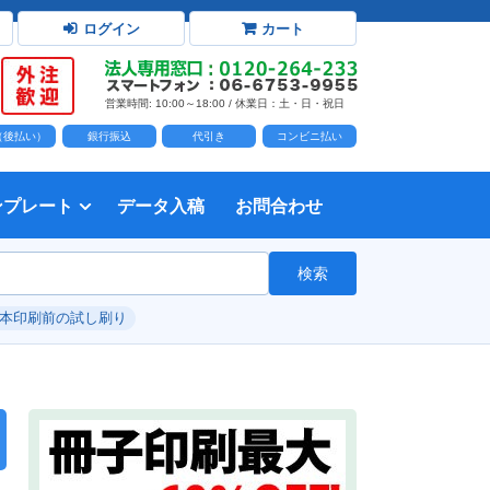
ログイン
カート
営業時間: 10:00～18:00 / 休業日：土・日・祝日
D（後払い）
銀行振込
代引き
コンビニ払い
ンプレート
データ入稿
お問合わせ
トダウンロード
力時の前提知識・注意事項
トを開く
て
て
・イラスト）の配置
て
書を印刷する
タ作成注意点
印刷会社
個人・サークル
検索
綴じ冊子
じ冊子
じ冊子
グ製本
紙（無線綴じ冊子）
クカバー、帯
し
入稿ガイド（word）
教材・テキスト
報告書・資料・会報
論文・論文集
記念誌
カタログ、パンフレット
マニュアル・説明書
自費出版・小説
写真集・作品集
自費出版・小説
文芸誌
文集・詩集
自分史
卒園アルバム、卒業アルバム
#本印刷前の試し刷り