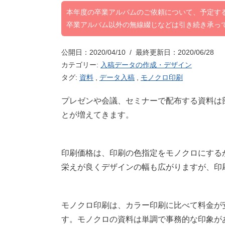
本年度の卒業アルバムのご依頼について、予定す
卒業アルバム以外の無線綴じなどは引き続き承っ
公開日：2020/04/10 / 最終更新日：2020/06/28
カテゴリー:
入稿データの作成・デザイン
タグ:
資料
,
データ入稿
,
モノクロ印刷
プレゼンや会議、セミナーで配布する資料は
とが増えてきます。
印刷価格は、印刷の色指定をモノクロにする
栄えが良くデザインの幅も広がりますが、印
モノクロ印刷は、カラー印刷に比べて料金が
す。モノクロの資料は単調で事務的な印象が