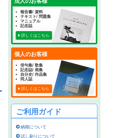
法人のお客様
報告書/ 資料
テキスト/ 問題集
マニュアル
記念誌
詳しくはこちら
個人のお客様
俳句集/ 歌集
記念誌/ 画集
自分史/ 作品集
同人誌
詳しくはこちら
ご利用ガイド
納期について
試し刷りについて