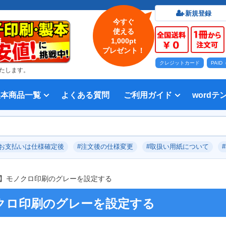
新規登録
今すぐ
使える
1,000pt
プレゼント！
クレジットカード
PAI
たします。
製本商品一覧
よくある質問
ご利用ガイド
wordテ
印刷について
法人・各種団体
印刷カラーから選ぶ
入稿方法
出版社
オプション加工から選ぶ
テンプレー
Word入
テンプレー
前付につい
本文につい
画像（写真
奥付につい
入力した文
デー
い用紙
方法 綴じ方の種類
印刷 対応サイズ
ション加工
刷り
データ無料作成サービス
タ修正サービス
セット印刷、オンデマンド印刷
報告書・資料・会報
記念誌
カタログ、パンフレット
マニュアル・説明書
宗教書
表紙カラー/本文モノクロの冊子
モノクロ冊子
フルカラー冊子
本文のカラー・モノクロ混在印刷
背幅計算ツール
WEB入稿ガイド｜データ作成チェ
対応アプリケーション、ファイル形
教材・テキスト
写真集・作品集
自費出版・小説
文芸誌
文集・詩集
宗教書
自分史
PP加工
ブックカバー、帯
箔押し
見返し加工
扉
片袖折り
穴あけ加工
無線
中綴
平綴
リン
背表
ブッ
箔押
PDF
#お支払いは仕様確定後
#注文後の仕様変更
#取扱い用紙について
いて
ックリスト
式
】モノクロ印刷のグレーを設定する
クロ印刷のグレーを設定する