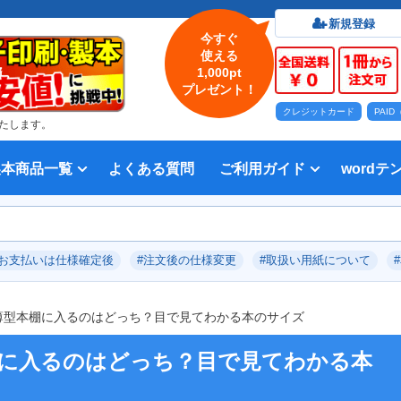
新規登録
今すぐ
使える
1,000pt
プレゼント！
クレジットカード
PAI
たします。
製本商品一覧
よくある質問
ご利用ガイド
wordテ
印刷について
法人・各種団体
印刷カラーから選ぶ
入稿方法
出版社
オプション加工から選ぶ
テンプレー
Word入
テンプレー
前付につい
本文につい
画像（写真
奥付につい
入力した文
デー
い用紙
方法 綴じ方の種類
印刷 対応サイズ
ション加工
刷り
データ無料作成サービス
タ修正サービス
セット印刷、オンデマンド印刷
報告書・資料・会報
記念誌
カタログ、パンフレット
マニュアル・説明書
宗教書
表紙カラー/本文モノクロの冊子
モノクロ冊子
フルカラー冊子
本文のカラー・モノクロ混在印刷
背幅計算ツール
WEB入稿ガイド｜データ作成チェ
対応アプリケーション、ファイル形
教材・テキスト
写真集・作品集
自費出版・小説
文芸誌
文集・詩集
宗教書
自分史
PP加工
ブックカバー、帯
箔押し
見返し加工
扉
片袖折り
穴あけ加工
無線
中綴
平綴
リン
背表
ブッ
箔押
PDF
#お支払いは仕様確定後
#注文後の仕様変更
#取扱い用紙について
いて
ックリスト
式
】薄型本棚に入るのはどっち？目で見てわかる本のサイズ
棚に入るのはどっち？目で見てわかる本