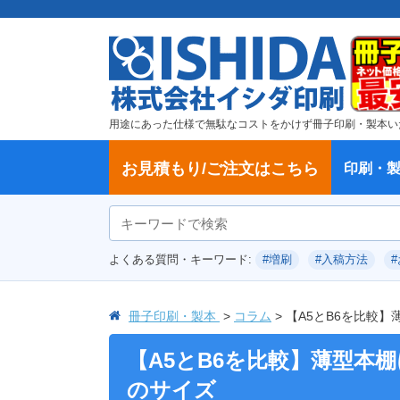
用途にあった仕様で無駄なコストをかけず冊子印刷・製本い
お見積もり/ご注文はこちら
印刷・
ご注文方法
学校・大学、各種スクール
製本方法から選ぶ
冊子
納期、送料
ご注文からお届けまで
お支払方法
仕様変更のお手続き
増刷のご依頼
変更、キャンセル、返品・交換につ
ポイントについて
教材・テキスト
論文・論文集
記念誌
カタログ、パンフレット
文集・詩集
卒園アルバム、卒業アルバム
無線綴じ冊子
中綴じ冊子
平綴じ冊子
リング製本
取扱
製本
冊子
オプ
試し
表紙
デー
オフ
よくある質問・キーワード:
#増刷
#入稿方法
いて
につ
冊子印刷・製本
コラム
【A5とB6を比較
【A5とB6を比較】薄型本
のサイズ