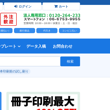
ログイン
カート
営業時間: 10:00～18:00 / 休業日：土・日・祝日
D（後払い）
銀行振込
代引き
コンビニ払い
ンプレート
データ入稿
お問合わせ
トダウンロード
力時の前提知識・注意事項
トを開く
て
て
・イラスト）の配置
て
書を印刷する
タ作成注意点
印刷会社
個人・サークル
検索
綴じ冊子
じ冊子
じ冊子
グ製本
紙（無線綴じ冊子）
クカバー、帯
し
入稿ガイド（word）
教材・テキスト
報告書・資料・会報
論文・論文集
記念誌
カタログ、パンフレット
マニュアル・説明書
自費出版・小説
写真集・作品集
自費出版・小説
文芸誌
文集・詩集
自分史
卒園アルバム、卒業アルバム
#本印刷前の試し刷り