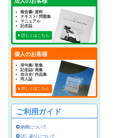
法人のお客様
報告書/ 資料
テキスト/ 問題集
マニュアル
記念誌
詳しくはこちら
個人のお客様
俳句集/ 歌集
記念誌/ 画集
自分史/ 作品集
同人誌
詳しくはこちら
ご利用ガイド
納期について
試し刷りについて