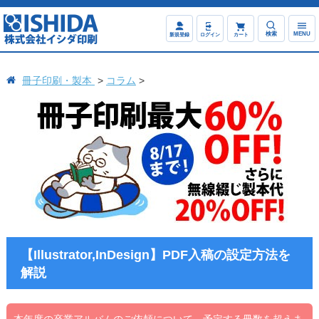
検索
MENU
新規登録
ログイン
カート
冊子印刷・製本
コラム
【Illustrator,InDesign】PDF入稿の設定方法を
解説