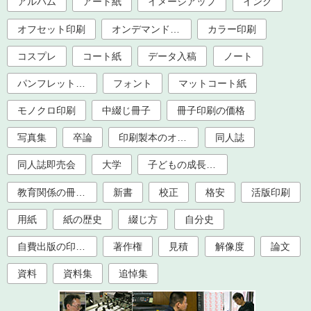
アルバム
アート紙
イメージアップ
インク
オフセット印刷
オンデマンド印刷
カラー印刷
コスプレ
コート紙
データ入稿
ノート
パンフレット印刷
フォント
マットコート紙
モノクロ印刷
中綴じ冊子
冊子印刷の価格
写真集
卒論
印刷製本のオプション加工
同人誌
同人誌即売会
大学
子どもの成長記録
教育関係の冊子印刷（大学、学校、塾）
新書
校正
格安
活版印刷
用紙
紙の歴史
綴じ方
自分史
自費出版の印刷製本
著作権
見積
解像度
論文
資料
資料集
追悼集